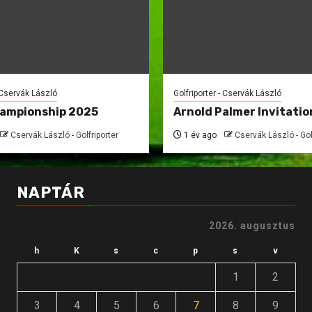
- Cservák László
Golfriporter - Cservák László
hampionship 2025
Arnold Palmer Invitatio
Cservák László - Golfriporter
1 év ago
Cservák László - Gol
NAPTÁR
2026. augusztus
h
K
s
c
p
s
v
1
2
3
4
5
6
7
8
9