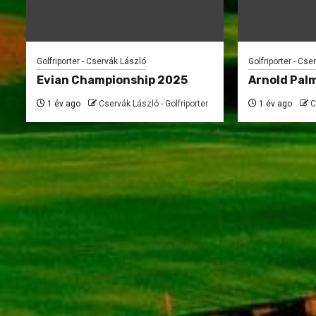
Golfriporter - Cservák László
Golfriporter - Cse
Evian Championship 2025
Arnold Palm
1 év ago
Cservák László - Golfriporter
1 év ago
C