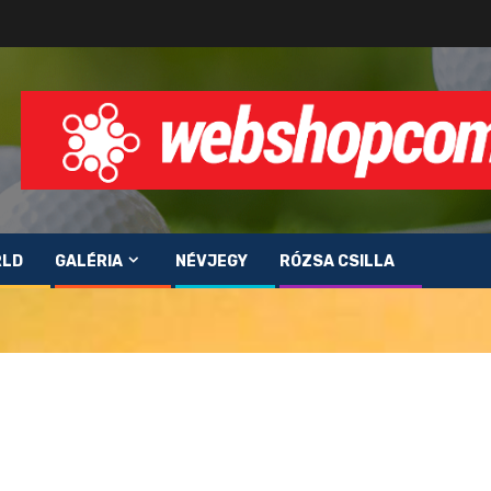
RLD
GALÉRIA
NÉVJEGY
RÓZSA CSILLA