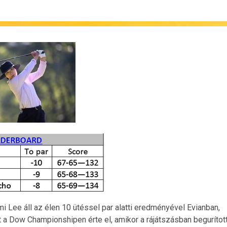
i Lee áll az élen 10 ütéssel par alatti eredményével Evianban,
t a Dow Championshipen érte el, amikor a rájátszásban begurítot