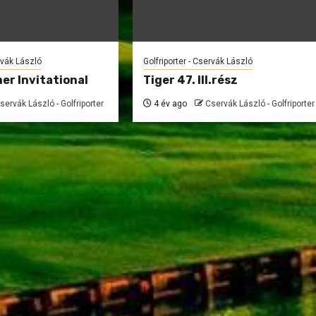
rvák László
Golfriporter - Cservák László
er Invitational
Tiger 47. III.rész
servák László - Golfriporter
4 év ago
Cservák László - Golfriporter