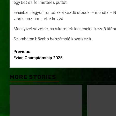
egy két és fél méteres puttot.
Evianban nagyon fontosak a kezdő ütések. – mondta – Ne
visszahoztam.- tette hozzá.
Mennyivel vezetne, ha sikeresek lennének a kezdő ütése
Szombaton bővebb beszámoló következik.
Post
Previous
Evian Championship 2025
navigation
MORE STORIES