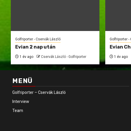
Golfriporter - Cservák László
Golfriporter 
Evian 2 nap után
Evian C
1 év ago
Cservák László - Golfriporter
1 év ago
MENÜ
Golfriporter – Cservák László
Interview
Team