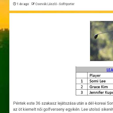
1 év ago
Cservák László - Golfriporter
Péntek este 36 szakasz lejátszása után a dél-koreai Som
az öt kiemelt női golfverseny egyikén. Lee utolsó sikeré