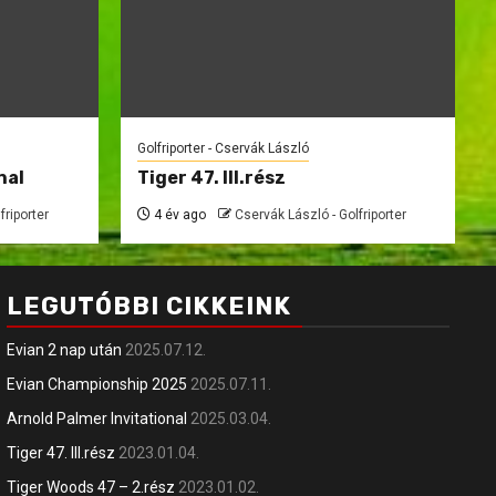
Golfriporter - Cservák László
nal
Tiger 47. III.rész
friporter
4 év ago
Cservák László - Golfriporter
LEGUTÓBBI CIKKEINK
Evian 2 nap után
2025.07.12.
Evian Championship 2025
2025.07.11.
Arnold Palmer Invitational
2025.03.04.
Tiger 47. III.rész
2023.01.04.
Tiger Woods 47 – 2.rész
2023.01.02.