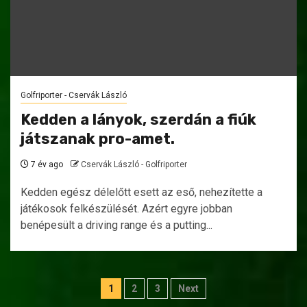
Golfriporter - Cservák László
Kedden a lányok, szerdán a fiúk
játszanak pro-amet.
7 év ago
Cservák László - Golfriporter
Kedden egész délelőtt esett az eső, nehezítette a
játékosok felkészülését. Azért egyre jobban
benépesült a driving range és a putting...
Bejegyzések
1
2
3
Next