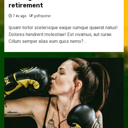
retirement
7 év ago
golfriporter
Ipsam tortor scelerisque eaque cumque quaerat natus!
Dolores hendrerit molestiae! Est vivamus, aut curae.
Cillum semper alias eum quos nemo?...