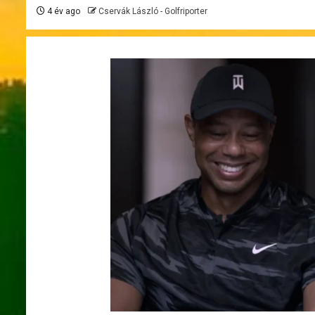
4 év ago
Cservák László - Golfriporter