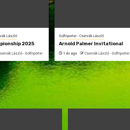
rvák László
Golfriporter - Cservák László
pionship 2025
Arnold Palmer Invitational
servák László - Golfriporter
1 év ago
Cservák László - Golfriporter