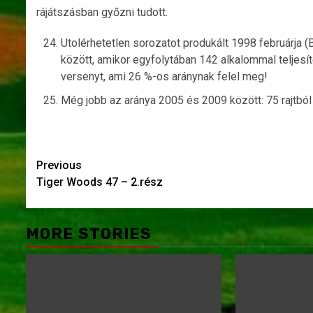
rájátszásban győzni tudott.
Utolérhetetlen sorozatot produkált 1998 februárja 
között, amikor egyfolytában 142 alkalommal teljesít
versenyt, ami 26 %-os aránynak felel meg!
Még jobb az aránya 2005 és 2009 között: 75 rajtbó
Post
Previous
Tiger Woods 47 – 2.rész
navigation
MORE STORIES