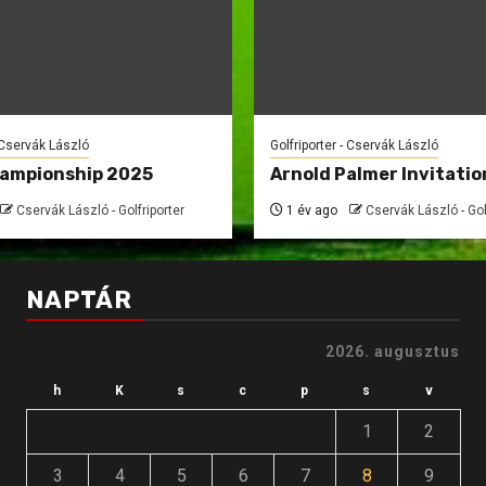
- Cservák László
Golfriporter - Cservák László
hampionship 2025
Arnold Palmer Invitatio
Cservák László - Golfriporter
1 év ago
Cservák László - Gol
NAPTÁR
2026. augusztus
h
K
s
c
p
s
v
1
2
3
4
5
6
7
8
9