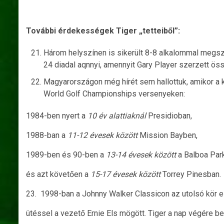
További érdekességek Tiger „tetteiből”:
Három helyszínen is sikerült 8-8 alkalommal megsze
24 diadal aqnnyi, amennyit Gary Player szerzett ö
Magyarországon még hírét sem hallottuk, amikor a k
World Golf Championships versenyeken:
1984-ben nyert a
10 év alattiaknál
Presidioban,
1988-ban a
11-12 évesek között
Mission Bayben,
1989-ben és 90-ben a
13-14 évesek között
a Balboa Par
és azt követően a
15-17 évesek között
Torrey Pinesban.
23. 1998-ban a Johnny Walker Classicon az utolsó kör előt
ütéssel a vezető Ernie Els mögött. Tiger a nap végére be