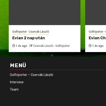
Golfriporter - Cservák László
Golfriporter 
Evian 2 nap után
Evian C
1 év ago
Cservák László - Golfriporter
1 év ago
MENÜ
Golfriporter – Cservák László
Interview
Team