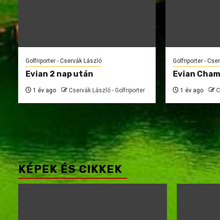
Golfriporter - Cservák László
Golfriporter - Cse
Evian 2 nap után
Evian Cham
1 év ago
Cservák László - Golfriporter
1 év ago
C
KÉPEK ÉS CIKKEK