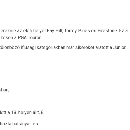
reznie az első helyet:Bay Hill, Torrey Pines és Firestone. Ez a
sszesen a PGA Touron.
ülönböző ifjúsági kategóriákban már sikereket aratott a Junior
kban,
t a 18. helyen állt, 8
hozta hátrányát, és