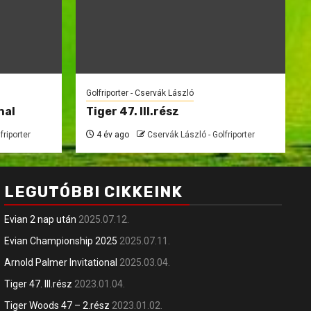
Golfriporter - Cservák László
nal
Tiger 47. III.rész
friporter
4 év ago
Cservák László - Golfriporter
LEGUTÓBBI CIKKEINK
Evian 2 nap után
2025.07.12.
Evian Championship 2025
2025.07.11.
Arnold Palmer Invitational
2025.03.04.
Tiger 47. III.rész
2023.01.04.
Tiger Woods 47 – 2.rész
2023.01.02.