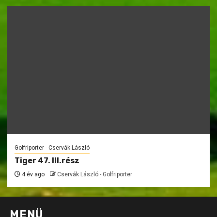
Golfriporter - Cservák László
Tiger 47. III.rész
4 év ago
Cservák László - Golfriporter
MENÜ