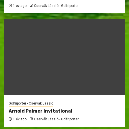
1 év ago
Cservák László - Golfriporter
Golfriporter - Cservák László
Arnold Palmer Invitational
1 év ago
Cservák László - Golfriporter