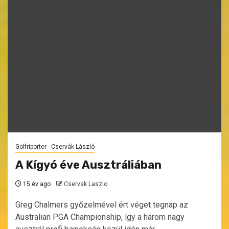
Golfriporter - Cservák László
A Kígyó éve Ausztráliában
15 év ago
Cservak Laszlo
Greg Chalmers győzelmével ért véget tegnap az
Australian PGA Championship, így a három nagy