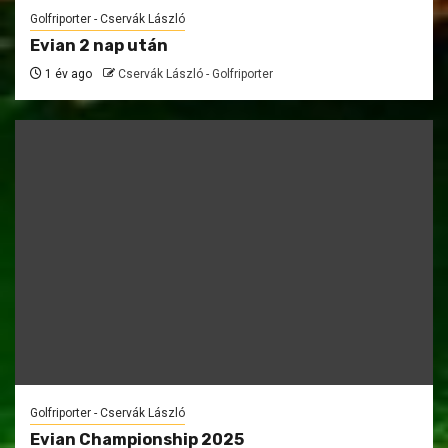
Golfriporter - Cservák László
Evian 2 nap után
1 év ago
Cservák László - Golfriporter
Golfriporter - Cservák László
Evian Championship 2025