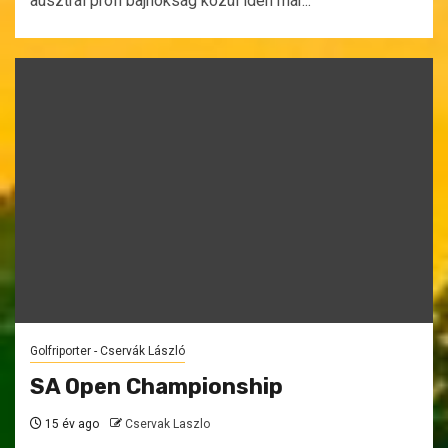
ausztrál profi bajnokság közül idén már...
Golfriporter - Cservák László
SA Open Championship
15 év ago
Cservak Laszlo