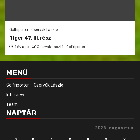
Golfriporter - Cservák László
Tiger 47. III.rész
4 év ago
Cservák László - Golfriporter
MENÜ
Golfriporter – Cservák László
Interview
Team
NAPTÁR
2026. augusztus
h
K
s
c
p
s
v