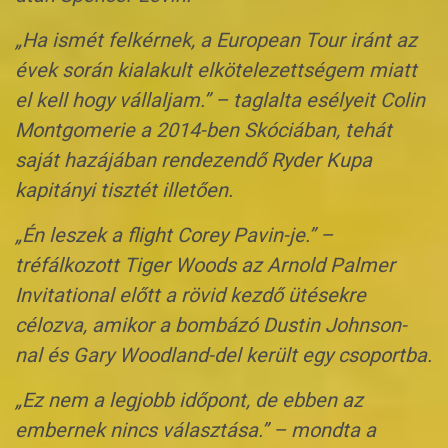
„Ha ismét felkérnek, a European Tour iránt az
évek során kialakult elkötelezettségem miatt
el kell hogy vállaljam.” – taglalta esélyeit Colin
Montgomerie a 2014-ben Skóciában, tehát
saját hazájában rendezendő Ryder Kupa
kapitányi tisztét illetően.
„Én leszek a flight Corey Pavin-je.” –
tréfálkozott Tiger Woods az Arnold Palmer
Invitational előtt a rövid kezdő ütésekre
célozva, amikor a bombázó Dustin Johnson-
nal és Gary Woodland-del került egy csoportba.
„Ez nem a legjobb időpont, de ebben az
embernek nincs választása.” – mondta a