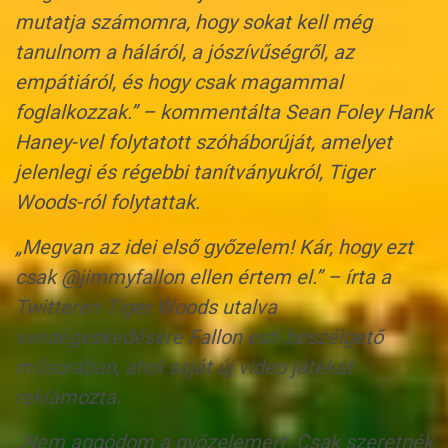
mutatja számomra, hogy sokat kell még
tanulnom a háláról, a jószívűségről, az
empátiáról, és hogy csak magammal
foglalkozzak.” – kommentálta Sean Foley Hank
Haney-vel folytatott szóháborúját, amelyet
jelenlegi és régebbi tanítványukról, Tiger
Woods-ról folytattak.
„Megvan az idei első győzelem! Kár, hogy ezt
csak @jimmyfallon ellen értem el.” – írta a
Twitteren Tiger Woods utalva
vendégeskedésére Fallon esti beszélgető
műsorában, ahol saját új video játékát
reklámozta.
„Nem aggódom a győzelemért. Csak szeretnék