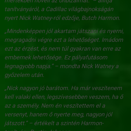
mértékben növeli az önbizalmat.” – állítja
tanítványáról, a Cadillac világbajnokságán
nyert Nick Watney-ról edzője, Butch Harmon.
„Mindenképpen jól akartam játszani és nyerni,
megragadni végre ezt a lehetőséget. Imádom
ezt az érzést, és nem túl gyakran van erre az
embernek lehetősége. Ez pályafutásom
legnagyobb napja.” – mondta Nick Watney a
győzelem után.
„Nick nagyon jó barátom. Ha már veszítenem
kell valaki ellen, legszívesebben veszem, ha ő
az a személy. Nem én veszítettem el a
versenyt, hanem ő nyerte meg, nagyon jól
játszott.” – értékelt a szintén Harmon-