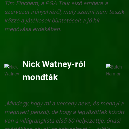
Tim Finchem, a PGA Tour első embere a
szervezet irányelvéről, mely szerint nem teszik
közzé a játékosok büntetéseit a jó hír
megóvása érdekében.
Nick Watney-ról
mondták
„Mindegy, hogy mi a verseny neve, és mennyi a
megnyert pénzdíj, de hogy a legyőzöttek között
van a világranglista első 50 helyezettje, óriási