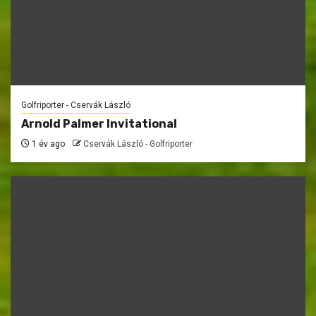
Golfriporter - Cservák László
Arnold Palmer Invitational
1 év ago
Cservák László - Golfriporter