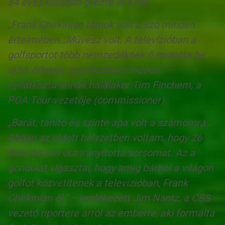
84 éves korában győzte le a rák.
„Frank Chirkinian látnok volt a szó minden
értelmében…Művész volt. A televízióban a
golfsportot több nemzedéknek ő mutatta be
újító, ötletes, szórakoztató módon.” –
nyilatkozta annak halálakor Tim Finchem, a
PGA Tour vezetője (commissioner).
„Barát, tanító és szinte apa volt a számomra…
Abban az áldott helyzetben voltam, hogy 26
éves korom óta irányította sorsomat. Az a
gondolat vígasztal, hogy amíg bárhol a világon
golfot közvetítenek a televízióban, Frank
Chirkinian él.” – emlékezett Jim Nantz, a CBS
vezető riportere arról az emberre, aki formálta