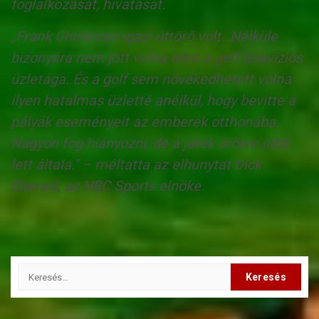
foglalkozását, hivatását.
„Frank Chirkinian igazi úttörő volt…Nélküle
bizonyára nem jött volna létre a golf televíziós
üzletága. És a golf sem növekedhetett volna
ilyen hatalmas üzletté anélkül, hogy bevitte a
pályák eseményeit az emberek otthonába.
Nagyon fog hiányozni, de a játék örökre jobb
lett általa.” – méltatta az elhunytat Dick
Ebersol, az NBC Sports elnöke.
Keresés: