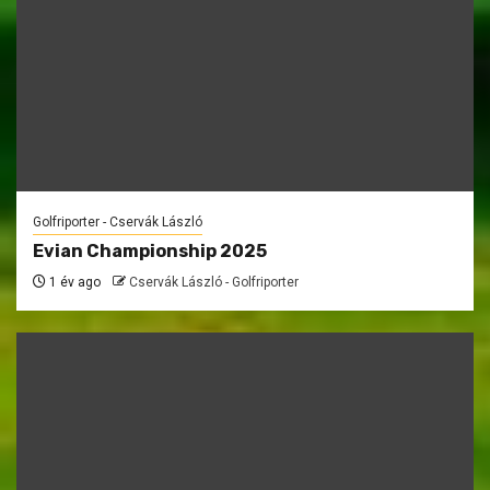
Golfriporter - Cservák László
Evian Championship 2025
1 év ago
Cservák László - Golfriporter