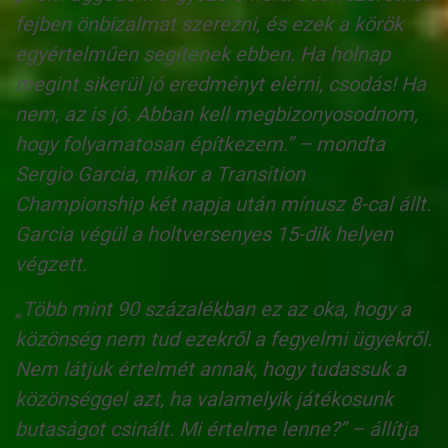
fejben önbizalmat szerezni, és ezek a körök
egyértelműen segítenek ebben. Ha holnap
megint sikerül jó eredményt elérni, csodás! Ha
nem, az is jó. Abban kell megbizonyosodnom,
hogy folyamatosan építkezem.” – mondta
Sergio Garcia, mikor a Transition
Championship két napja után mínusz 8-cal állt.
Garcia végül a holtversenyes 15-dik helyen
végzett.
„Több mint 90 százalékban ez az oka, hogy a
közönség nem tud ezekről a fegyelmi ügyekről.
Nem látjuk értelmét annak, hogy tudassuk a
közönséggel azt, ha valamelyik játékosunk
butaságot csinált. Mi értelme lenne?” – állítja