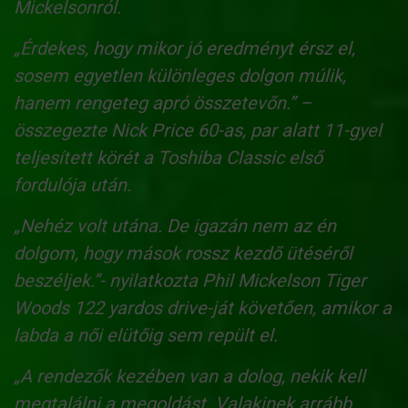
Mickelsonról.
„Érdekes, hogy mikor jó eredményt érsz el,
sosem egyetlen különleges dolgon múlik,
hanem rengeteg apró összetevőn.” –
összegezte Nick Price 60-as, par alatt 11-gyel
teljesített körét a Toshiba Classic első
fordulója után.
„Nehéz volt utána. De igazán nem az én
dolgom, hogy mások rossz kezdő ütéséről
beszéljek.”- nyilatkozta Phil Mickelson Tiger
Woods 122 yardos drive-ját követően, amikor a
labda a női elütőig sem repült el.
„A rendezők kezében van a dolog, nekik kell
megtalálni a megoldást. Valakinek arrább