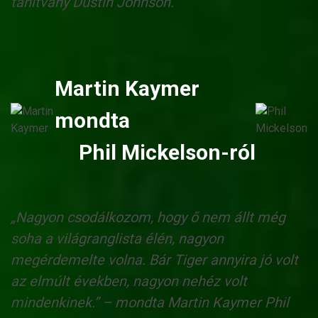
tanítvány Dustin Johnson.
Martin Kaymer
mondta
Phil Mickelson-ról
„Nagyon csodálkozom, hogy ő nem állt még
soha a világranglista élén, nagyon
megérdemelte volna. Bár Tiger annyira jó volt
az elmúlt években, nagyon nehéz volt
mindenkinek.” – mondta Martin Kaymer Phil