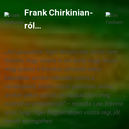
Frank Chirkinian-
ról…
„Azt javasolom Tiger Woods-nak, amire nem
hiszem, hogy valaha is sor kerül, hogy nézze
meg azokat a filmeket, amelyek akkor
készültek, amikor elkezdte nyerni a
versenyeket, térjen vissza pontosan ahhoz,
amiket akkor csinált, és szabaduljon meg
ezektől az emberektől!” – mondta Lee Trevino
arról, hogy Tiger hogyan térjen vissza régi, jól
bevált szvingjéhez.