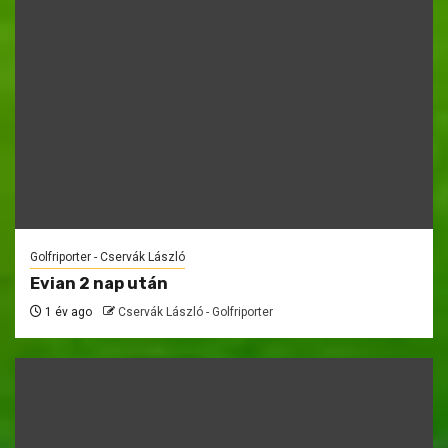
Golfriporter - Cservák László
Evian 2 nap után
1 év ago
Cservák László - Golfriporter