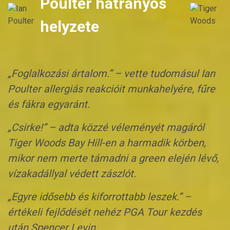
Poulter hátrányos
helyzete
„Foglalkozási ártalom.” – vette tudomásul Ian
Poulter allergiás reakcióit munkahelyére, fűre
és fákra egyaránt.
„Csirke!” – adta közzé véleményét magáról
Tiger Woods Bay Hill-en a harmadik körben,
mikor nem merte támadni a green elején lévő,
vízakadállyal védett zászlót.
„Egyre idősebb és kiforrottabb leszek.” –
értékeli fejlődését nehéz PGA Tour kezdés
után Spencer Levin.