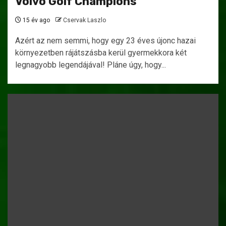
Volvo Golf Champions
15 év ago
Cservak Laszlo
Azért az nem semmi, hogy egy 23 éves újonc hazai
környezetben rájátszásba kerül gyermekkora két
legnagyobb legendájával! Pláne úgy, hogy...