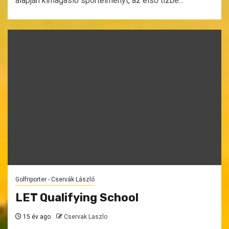
alapján kimagasló sportélményt, az első tízbe...
Golfriporter - Cservák László
LET Qualifying School
15 év ago
Cservak Laszlo