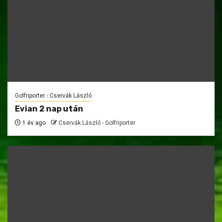
Golfriporter - Cservák László
Evian 2 nap után
1 év ago
Cservák László - Golfriporter