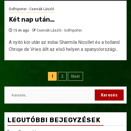
Golfriporter - Cservák László
Két nap után…
15 év ago
Cservák László - Golfriporter
A nyitó kör után az indiai Sharmila Nicollet és a holland
Chrisje de Vries állt az első helyen a spanyolországi...
Bejegyzések
1
2
Next
lapozása
Keresés:
LEGUTÓBBI BEJEGYZÉSEK