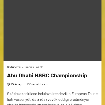
Golfriporter - Cservák László
Abu Dhabi HSBC Championship
15 év ago
Cservak Laszlo
Százhuszonkilenc indulóval rendezik a European Tour e
heti versenyét, és a részvevők eddigi eredményei