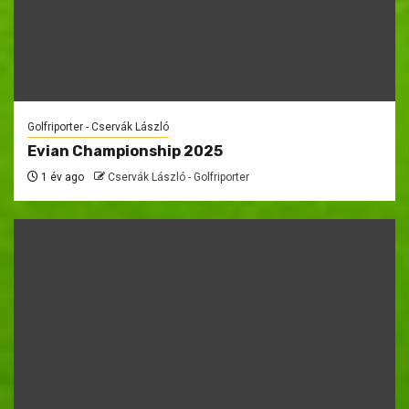
Golfriporter - Cservák László
Evian Championship 2025
1 év ago
Cservák László - Golfriporter