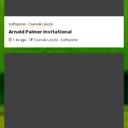
Golfriporter - Cservák László
Arnold Palmer Invitational
1 év ago
Cservák László - Golfriporter