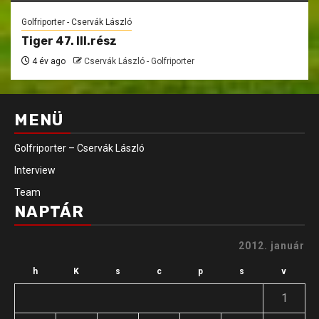
Golfriporter - Cservák László
Tiger 47. III.rész
4 év ago
Cservák László - Golfriporter
MENÜ
Golfriporter – Cservák László
Interview
Team
NAPTÁR
2012. január
h
K
s
c
p
s
v
1