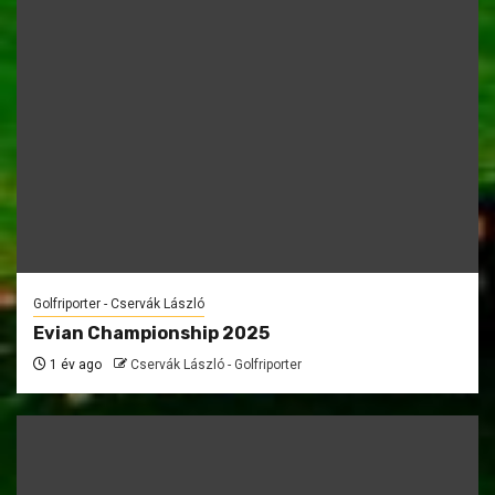
Golfriporter - Cservák László
Evian Championship 2025
1 év ago
Cservák László - Golfriporter