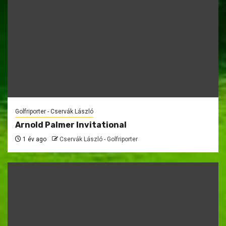
Golfriporter - Cservák László
Arnold Palmer Invitational
1 év ago
Cservák László - Golfriporter