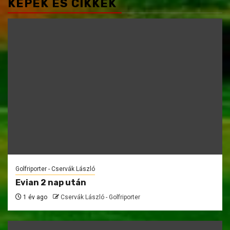
KÉPEK ÉS CIKKEK
Golfriporter - Cservák László
Evian 2 nap után
1 év ago
Cservák László - Golfriporter