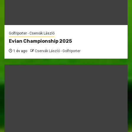
Golfriporter - Cservák László
Evian Championship 2025
1 év ago
Cservák László - Golfriporter