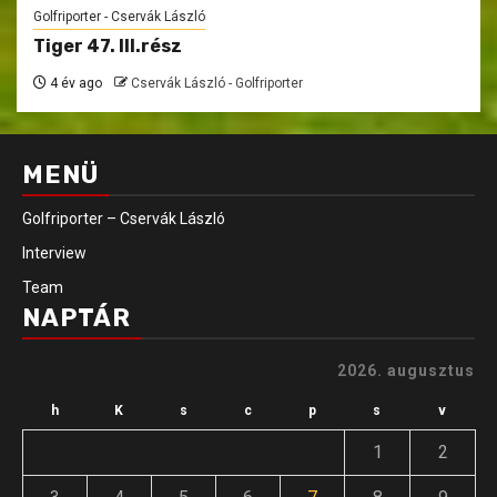
Golfriporter - Cservák László
Tiger 47. III.rész
4 év ago
Cservák László - Golfriporter
MENÜ
Golfriporter – Cservák László
Interview
Team
NAPTÁR
2026. augusztus
h
K
s
c
p
s
v
1
2