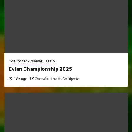
Golfriporter - Cservák László
Evian Championship 2025
1 év ago
Cservák László - Golfriporter