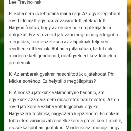
Lee Trevino-nak.
B: Soha nem is lett utána már a régi. Az egyik legjobból
rövid idő alatt egy összezavarodott játékos lett.
Nagyon fontos, hogy az ember ne komplikálja túl a
dolgokat. Érzés szerint játszani még mindig a legjobb
megoldás, természetesen az alapoknak teljesen
rendben kell lenniük. Abban a pillanatban, ha túl sok
mindenre kell gondolnod, odafigyelned, kezdődnek a
problémák.
K: Az emberek gyakran hasonlították a játékodat Phil
Mickelsonéhoz. Ez helytálló megállapítás?
B: A hosszú játékunk valamennyire hasonló, ami
egyikünk számára sem dicséretes összevetés. Az én
rövid játékom a valaha volt legjobbak egyike.
Nagyszerű technika, nagyszerű képzelőerő. Én sokkal
több ütés variációval rendelkezem a green körül, mint ő,
és sokkal jobban gurítok is. Mindenki azt mondja, hogy