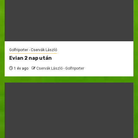
Golfriporter - Cservák László
Evian 2 nap után
1 év ago
Cservák László - Golfriporter