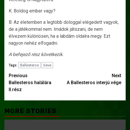
K: Boldog ember vagy?
B: Az életemben a legtöbb dologgal elégedett vagyok,
de a játékommal nem. Imádok játszani, de nem
élvezem különösen, ha a labdám oldalra megy. Ezt
nagyon nehéz elfogadni.
A befejező rész következik.
Ballesteros
Seve
Tags:
Post
Previous
Next
Ballesteros halálára
A Ballesteros interjú vége
navigation
II.rész
MORE STORIES