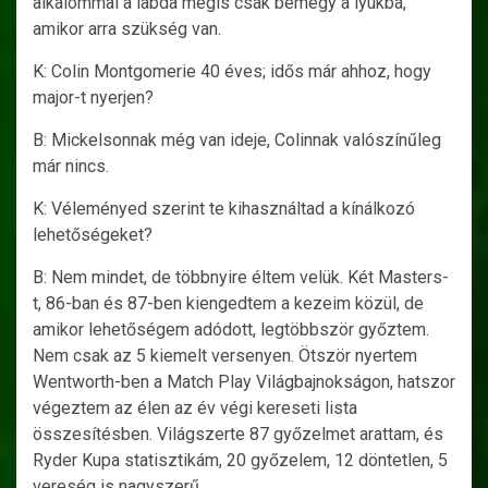
alkalommal a labda mégis csak bemegy a lyukba,
amikor arra szükség van.
K: Colin Montgomerie 40 éves; idős már ahhoz, hogy
major-t nyerjen?
B: Mickelsonnak még van ideje, Colinnak valószínűleg
már nincs.
K: Véleményed szerint te kihasználtad a kínálkozó
lehetőségeket?
B: Nem mindet, de többnyire éltem velük. Két Masters-
t, 86-ban és 87-ben kiengedtem a kezeim közül, de
amikor lehetőségem adódott, legtöbbször győztem.
Nem csak az 5 kiemelt versenyen. Ötször nyertem
Wentworth-ben a Match Play Világbajnokságon, hatszor
végeztem az élen az év végi kereseti lista
összesítésben. Világszerte 87 győzelmet arattam, és
Ryder Kupa statisztikám, 20 győzelem, 12 döntetlen, 5
vereség is nagyszerű.