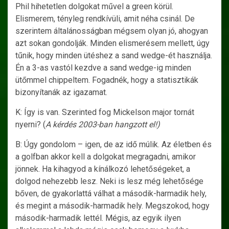
Phil hihetetlen dolgokat művel a green körül.
Elismerem, tényleg rendkívüli, amit néha csinál. De
szerintem általánosságban mégsem olyan jó, ahogyan
azt sokan gondolják. Minden elismerésem mellett, úgy
tűnik, hogy minden ütéshez a sand wedge-ét használja.
Én a 3-as vastól kezdve a sand wedge-ig minden
ütőmmel chippeltem. Fogadnék, hogy a statisztikák
bizonyítanák az igazamat.
K: Így is van. Szerinted fog Mickelson major tornát
nyerni? (
A kérdés 2003-ban hangzott el!)
B: Úgy gondolom – igen, de az idő múlik. Az életben és
a golfban akkor kell a dolgokat megragadni, amikor
jönnek. Ha kihagyod a kínálkozó lehetőségeket, a
dolgod nehezebb lesz. Neki is lesz még lehetősége
bőven, de gyakorlattá válhat a második-harmadik hely,
és megint a második-harmadik hely. Megszokod, hogy
második-harmadik lettél. Mégis, az egyik ilyen