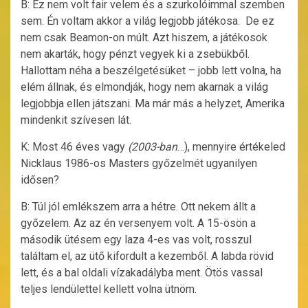
B: Ez nem volt fair velem és a szurkolóimmal szemben
sem. Én voltam akkor a világ legjobb játékosa. De ez
nem csak Beamon-on múlt. Azt hiszem, a játékosok
nem akarták, hogy pénzt vegyek ki a zsebükből.
Hallottam néha a beszélgetésüket – jobb lett volna, ha
elém állnak, és elmondják, hogy nem akarnak a világ
legjobbja ellen játszani. Ma már más a helyzet, Amerika
mindenkit szívesen lát.
K: Most 46 éves vagy
(2003-ban
…), mennyire értékeled
Nicklaus 1986-os Masters győzelmét ugyanilyen
idősen?
B: Túl jól emlékszem arra a hétre. Ott nekem állt a
győzelem. Az az én versenyem volt. A 15-ösön a
második ütésem egy laza 4-es vas volt, rosszul
találtam el, az ütő kifordult a kezemből. A labda rövid
lett, és a bal oldali vízakadályba ment. Ötös vassal
teljes lendülettel kellett volna ütnöm.