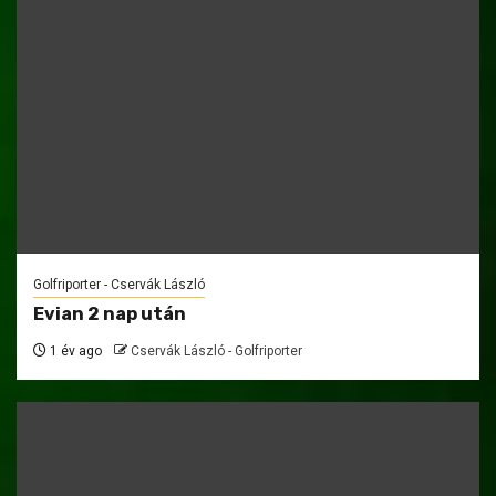
Golfriporter - Cservák László
Evian 2 nap után
1 év ago
Cservák László - Golfriporter