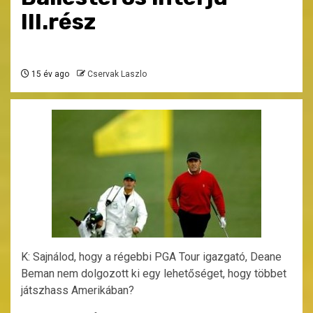
III.rész
15 év ago
Cservak Laszlo
K: Sajnálod, hogy a régebbi PGA Tour igazgató, Deane
Beman nem dolgozott ki egy lehetőséget, hogy többet
játszhass Amerikában?