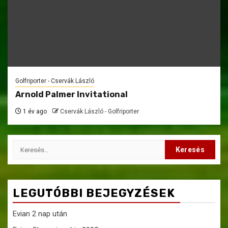
Golfriporter - Cservák László
Arnold Palmer Invitational
1 év ago
Cservák László - Golfriporter
Keresés:
LEGUTÓBBI BEJEGYZÉSEK
Evian 2 nap után