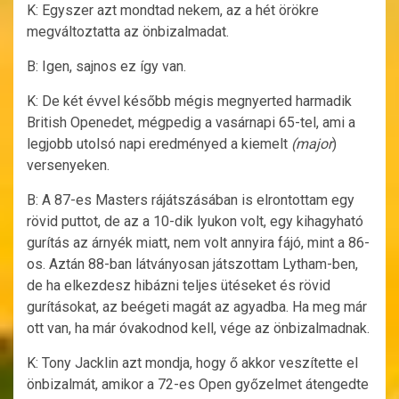
K: Egyszer azt mondtad nekem, az a hét örökre
megváltoztatta az önbizalmadat.
B: Igen, sajnos ez így van.
K: De két évvel később mégis megnyerted harmadik
British Openedet, mégpedig a vasárnapi 65-tel, ami a
legjobb utolsó napi eredményed a kiemelt
(major
)
versenyeken.
B: A 87-es Masters rájátszásában is elrontottam egy
rövid puttot, de az a 10-dik lyukon volt, egy kihagyható
gurítás az árnyék miatt, nem volt annyira fájó, mint a 86-
os. Aztán 88-ban látványosan játszottam Lytham-ben,
de ha elkezdesz hibázni teljes ütéseket és rövid
gurításokat, az beégeti magát az agyadba. Ha meg már
ott van, ha már óvakodnod kell, vége az önbizalmadnak.
K: Tony Jacklin azt mondja, hogy ő akkor veszítette el
önbizalmát, amikor a 72-es Open győzelmet átengedte