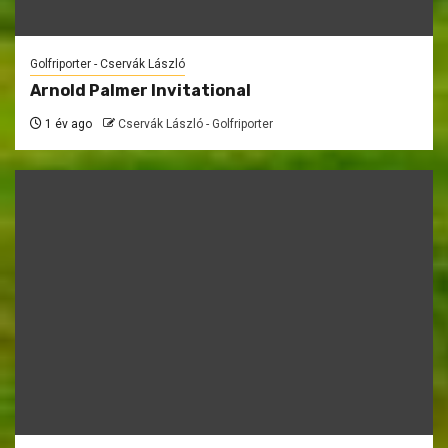
Golfriporter - Cservák László
Arnold Palmer Invitational
1 év ago
Cservák László - Golfriporter