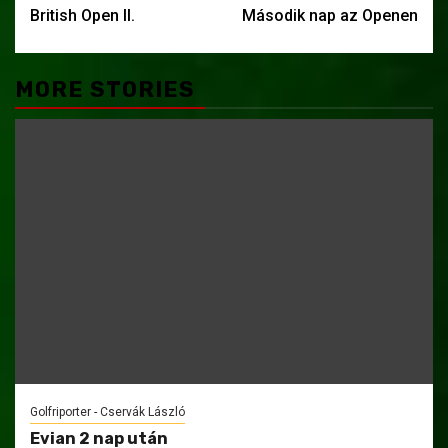
British Open II.
Második nap az Openen
navigation
MORE STORIES
Golfriporter - Cservák László
Evian 2 nap után