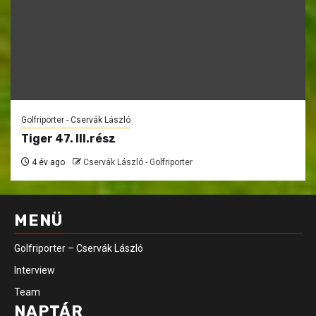
Golfriporter - Cservák László
Tiger 47. III.rész
4 év ago
Cservák László - Golfriporter
MENÜ
Golfriporter – Cservák László
Interview
Team
NAPTÁR