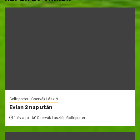
Golfriporter - Cservák László
Evian 2 nap után
1 év ago
Cservák László - Golfriporter