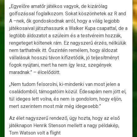
„Egyelőre amatőr játékos vagyok, de kizárólag
golfozással foglalkozom. Sokat köszönhetek az R and
A –nek, ők gondoskodnak arról, hogy a világ legjobb
játékosaival játszhassunk a Walker Kupa csapattal, de a
legtöbb áldozatot a szüleim és a testvéreim hozzák,
rengeteget költenek rám. Ez nagyszerű érzés, nélkülük
nem tarthatnék itt. Őszintén remélem, hogy áldozat
vállalásuk hosszú távon kifizetődik, jó teljesítményt
fogok nyújtani, mert ha nem így lesz, szegények
maradnak.” – élcelődött.
„Nem tudom felsorolni, ki-mindenki van most jelen a
családomból, támogatóim közül. Édesapám nem jött el,
túl ideges lett volna, és nem is gondolom, hogy eljön,
mert szerintem most már még idegesebb.”
Az élet nagyszerű rendező, úgy hozta, hogy az első
játéknapon Henrik Stenson mellett a nagy példakép,
Tom Watson volt a flight