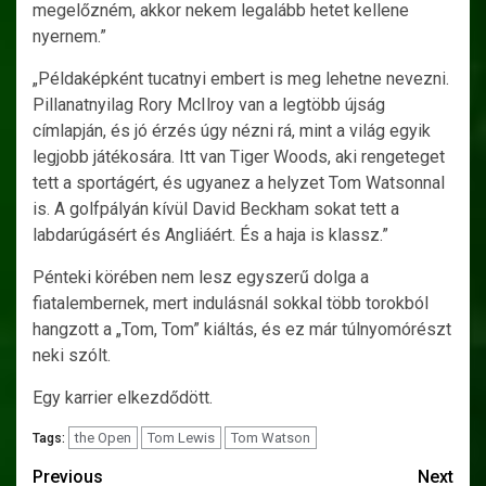
megelőzném, akkor nekem legalább hetet kellene
nyernem.”
„Példaképként tucatnyi embert is meg lehetne nevezni.
Pillanatnyilag Rory McIlroy van a legtöbb újság
címlapján, és jó érzés úgy nézni rá, mint a világ egyik
legjobb játékosára. Itt van Tiger Woods, aki rengeteget
tett a sportágért, és ugyanez a helyzet Tom Watsonnal
is. A golfpályán kívül David Beckham sokat tett a
labdarúgásért és Angliáért. És a haja is klassz.”
Pénteki körében nem lesz egyszerű dolga a
fiatalembernek, mert indulásnál sokkal több torokból
hangzott a „Tom, Tom” kiáltás, és ez már túlnyomórészt
neki szólt.
Egy karrier elkezdődött.
the Open
Tom Lewis
Tom Watson
Tags:
Post
Previous
Next