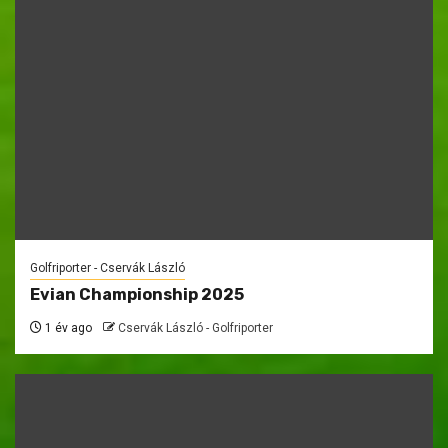
Golfriporter - Cservák László
Evian Championship 2025
1 év ago
Cservák László - Golfriporter