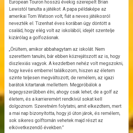
European Touron hosszú évekig szerepelt Brian
Lewistól tanulta a játékot. A papa példaképe az
amerikai Tom Watson volt, fiát a neves játékosról
nevezték el. Tizenhat éves korában úgy döntött a
család, hogy elég volt az iskolából, idejét szentelje
kizárólag a golfozásnak.
„Örültem, amikor abbahagytam az iskolát. Nem
szerettem tanulni, bár ebben közrejátszott az is, hogy
diszlexiás vagyok. A kezdetben nehéz volt megszokni,
hogy kevés emberrel találkozom, hiszen az életem
szinte teljesen megváltozott, de remélem, az igazi
barátok kitartanak mellettem. Megpróbálok a
legegyszerűbben élni, ahogy csak lehet, de a golf az
életem, és a karrieremért rendkívül sokat kell
dolgoznom. Szeretném folytatni, amit elkezdtem, mert
a mai nap bizonyította, hogy jó úton járok, és remélem,
sok sikeres golftornán vehetek majd részt az
elkövetkezendő években.”