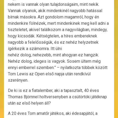
nekem is vannak olyan tulajdonságaim, mint nekik.
Vannak olyanok, akik mindenkinél nagyobb hatással
bírnak másokra. Azt gondolom magamról, hogy én
mindenkire fölnézek, mert mindenkinek meg kell adni a
tiszteletet, akivel találkozom a nagyvilágban, mindegy,
hogy kicsodák. Kétségtelen, a híres embereknek
nagyobb a felelősségük, és ez nehéz helyzetnek
ígérkezik a számomra. Itt ülni
nehéz dolog, nehezebb, mint ahogyan ez hangzik.
Nehéz dolog, ideges is vagyok. Sosem ültem még
ennyi emberrel szemben.” – nyilatkozta többek között
Tom Lewis az Open első napja után rendkívül
szerényen.
De ki is ez a fiatalember, aki a tapasztalt, 40 éves
Thomas Björnnel holtversenyben a csütörtöki játéknap
után az első helyen áll?
A 20 éves Tom amatőr játékos, aki édesapjától, a