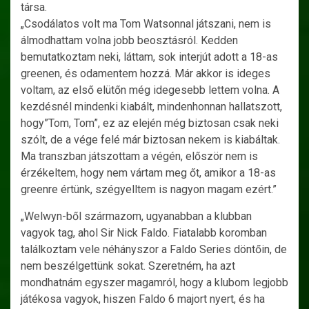
társa.
„Csodálatos volt ma Tom Watsonnal játszani, nem is
álmodhattam volna jobb beosztásról. Kedden
bemutatkoztam neki, láttam, sok interjút adott a 18-as
greenen, és odamentem hozzá. Már akkor is ideges
voltam, az első elütőn még idegesebb lettem volna. A
kezdésnél mindenki kiabált, mindenhonnan hallatszott,
hogy”Tom, Tom”, ez az elején még biztosan csak neki
szólt, de a vége felé már biztosan nekem is kiabáltak.
Ma transzban játszottam a végén, először nem is
érzékeltem, hogy nem vártam meg őt, amikor a 18-as
greenre értünk, szégyelltem is nagyon magam ezért.”
„Welwyn-ből származom, ugyanabban a klubban
vagyok tag, ahol Sir Nick Faldo. Fiatalabb koromban
találkoztam vele néhányszor a Faldo Series döntőin, de
nem beszélgettünk sokat. Szeretném, ha azt
mondhatnám egyszer magamról, hogy a klubom legjobb
játékosa vagyok, hiszen Faldo 6 majort nyert, és ha