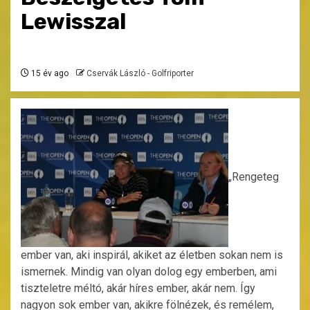
Lewisszal
15 év ago
Cservák László - Golfriporter
„Rengeteg
ember van, aki inspirál, akiket az életben sokan nem is
ismernek. Mindig van olyan dolog egy emberben, ami
tiszteletre méltó, akár híres ember, akár nem. Így
nagyon sok ember van, akikre fölnézek, és remélem,