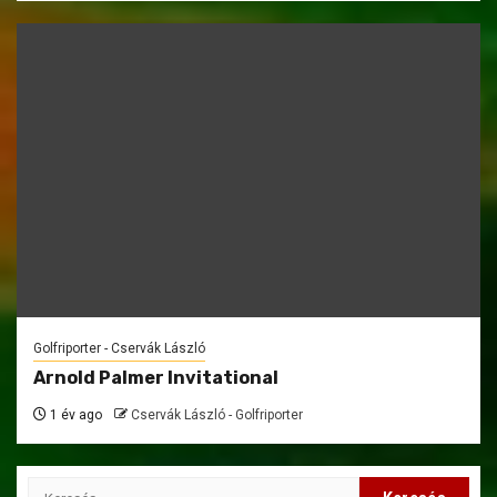
Golfriporter - Cservák László
Arnold Palmer Invitational
1 év ago
Cservák László - Golfriporter
Keresés: