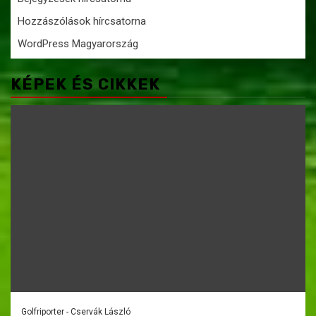
Hozzászólások hírcsatorna
WordPress Magyarország
KÉPEK ÉS CIKKEK
Golfriporter - Cservák László