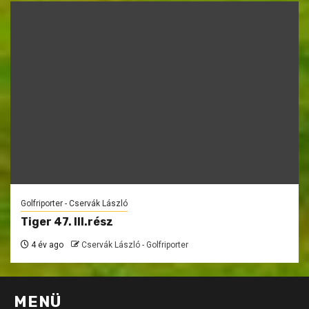
Golfriporter - Cservák László
Tiger 47. III.rész
4 év ago
Cservák László - Golfriporter
MENÜ