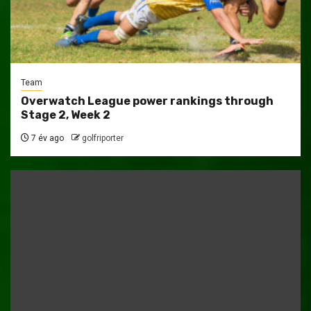
Team
Overwatch League power rankings through
Stage 2, Week 2
7 év ago
golfriporter