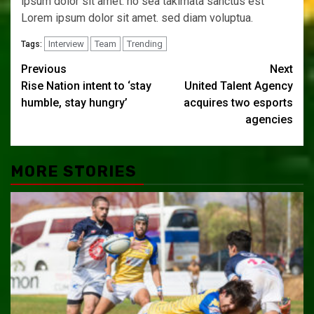
ipsum dolor sit amet. no sea takimata sanctus est
Lorem ipsum dolor sit amet. sed diam voluptua.
Interview
Team
Trending
Tags:
Post
Previous
Next
Rise Nation intent to ‘stay
United Talent Agency
navigation
humble, stay hungry’
acquires two esports
agencies
MORE STORIES