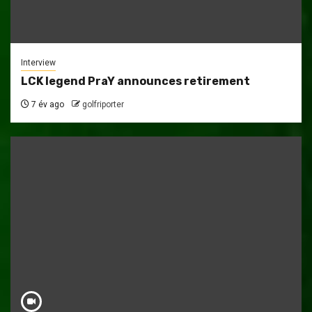
Interview
LCK legend PraY announces retirement
7 év ago
golfriporter