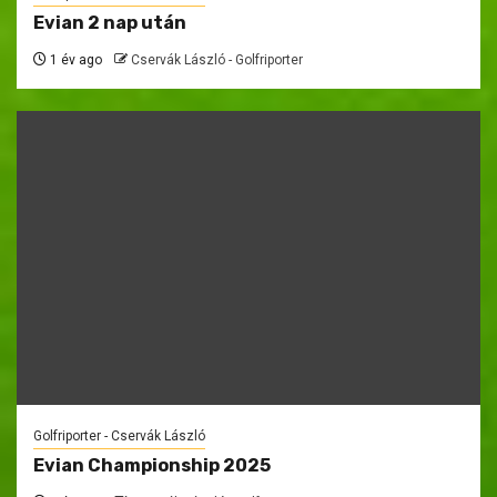
Evian 2 nap után
1 év ago
Cservák László - Golfriporter
Golfriporter - Cservák László
Evian Championship 2025