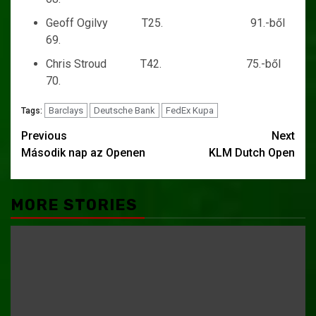
Geoff Ogilvy T25. 91.-ből
69.
Chris Stroud T42. 75.-ből
70.
Barclays
Deutsche Bank
FedEx Kupa
Tags:
Post
Previous
Next
Második nap az Openen
KLM Dutch Open
navigation
MORE STORIES