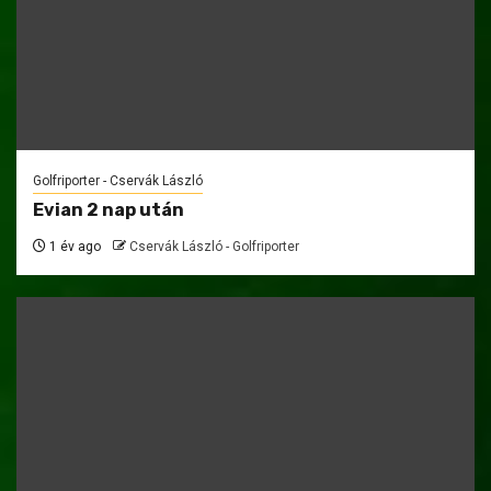
Golfriporter - Cservák László
Evian 2 nap után
1 év ago
Cservák László - Golfriporter