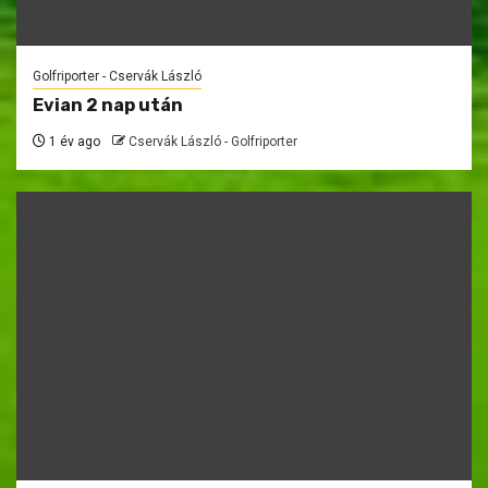
Golfriporter - Cservák László
Evian 2 nap után
1 év ago
Cservák László - Golfriporter