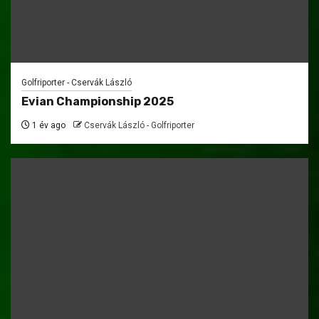
Golfriporter - Cservák László
Evian Championship 2025
1 év ago
Cservák László - Golfriporter