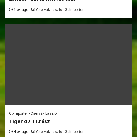
1 év ago
Cservák László - Golfriporter
Golfriporter - Cservák László
Tiger 47. III.rész
4 év ago
Cservák László - Golfriporter