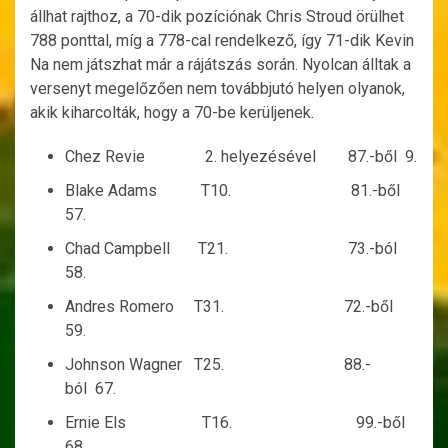
állhat rajthoz, a 70-dik pozíciónak Chris Stroud örülhet
788 ponttal, míg a 778-cal rendelkező, így 71-dik Kevin
Na nem játszhat már a rájátszás során. Nyolcan álltak a
versenyt megelőzően nem továbbjutó helyen olyanok,
akik kiharcolták, hogy a 70-be kerüljenek.
Chez Revie 2. helyezésével 87.-ből 9.
Blake Adams T10. 81.-ből
57.
Chad Campbell T21. 73.-ból
58.
Andres Romero T31. 72.-ből
59.
Johnson Wagner T25. 88.-
ból 67.
Ernie Els T16. 99.-ből
68.