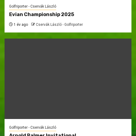
Golfriporter - Cservák László
Evian Championship 2025
1 év ago
Cservák László - Golfriporter
Golfriporter - Cservák László
Arnold Palmer Invitational