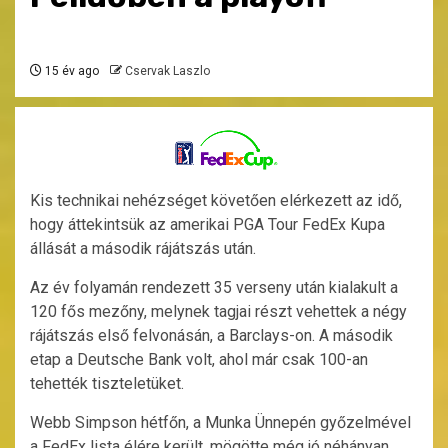
15 év ago
Cservak Laszlo
Kis technikai nehézséget követően elérkezett az idő,
hogy áttekintsük az amerikai PGA Tour FedEx Kupa
állását a második rájátszás után.
Az év folyamán rendezett 35 verseny után kialakult a
120 fős mezőny, melynek tagjai részt vehettek a négy
rájátszás első felvonásán, a Barclays-on. A második
etap a Deutsche Bank volt, ahol már csak 100-an
tehették tiszteletüket.
Webb Simpson hétfőn, a Munka Ünnepén győzelmével
a FedEx lista élére került, mögötte még jó néhányan