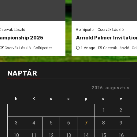
- Cservák László
Golfriporter - Cservák László
hampionship 2025
Arnold Palmer Invitatio
Cservák László - Golfriporter
1 év ago
Cservák László - Gol
NAPTÁR
2026. augusztus
h
K
s
c
p
s
v
1
2
3
4
5
6
7
8
9
10
11
12
13
14
15
16