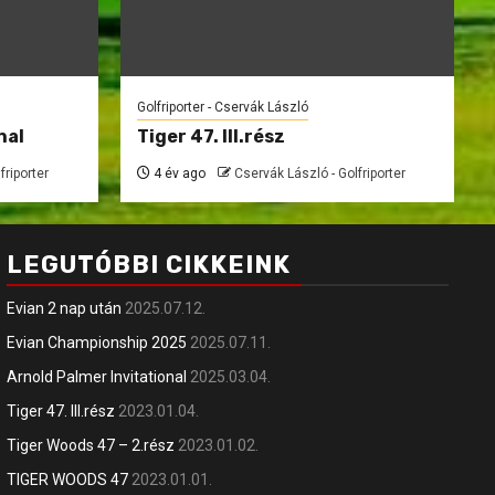
Golfriporter - Cservák László
nal
Tiger 47. III.rész
friporter
4 év ago
Cservák László - Golfriporter
LEGUTÓBBI CIKKEINK
Evian 2 nap után
2025.07.12.
Evian Championship 2025
2025.07.11.
Arnold Palmer Invitational
2025.03.04.
Tiger 47. III.rész
2023.01.04.
Tiger Woods 47 – 2.rész
2023.01.02.
TIGER WOODS 47
2023.01.01.