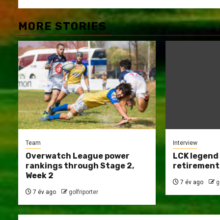
MORE STORIES
Team
Interview
Overwatch League power
LCK legend
rankings through Stage 2,
retirement
Week 2
7 év ago
g
7 év ago
golfriporter