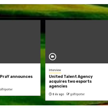
Interview
 PraY announces
United Talent Agency
acquires two esports
agencies
olfriporter
8 év ago
golfriporter