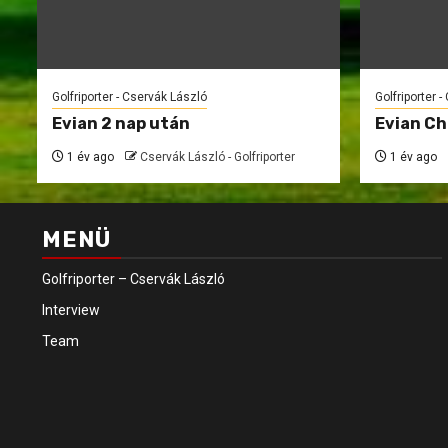
Golfriporter - Cservák László
Golfriporter 
Evian 2 nap után
Evian C
1 év ago
Cservák László - Golfriporter
1 év ago
MENÜ
Golfriporter – Cservák László
Interview
Team