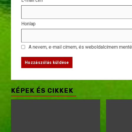
E-mail cím
Honlap
A nevem, e-mail címem, és weboldalcímem ment
KÉPEK ÉS CIKKEK