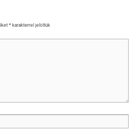
őket
*
karakterrel jelöltük