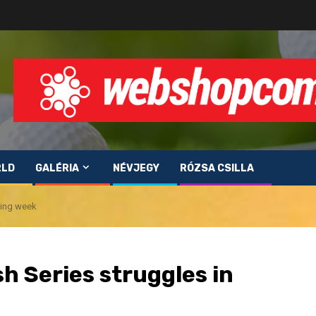
RLD
GALÉRIA
NÉVJEGY
RÓZSA CSILLA
ning week
h Series struggles in