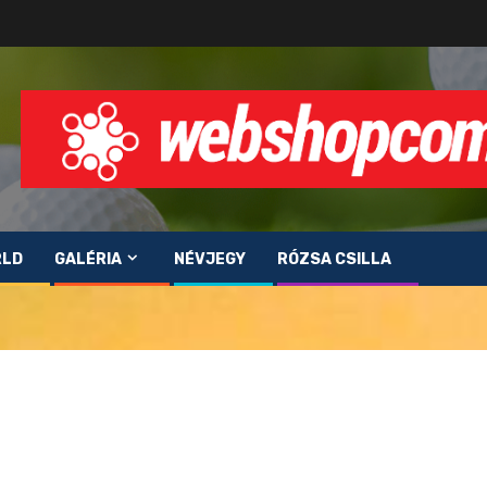
RLD
GALÉRIA
NÉVJEGY
RÓZSA CSILLA