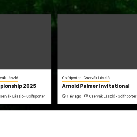
rvák László
Golfriporter - Cservák László
pionship 2025
Arnold Palmer Invitational
servák László - Golfriporter
1 év ago
Cservák László - Golfriporter