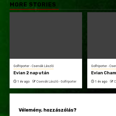
MORE STORIES
Golfriporter - Cservák László
Golfriporter - Cse
Evian 2 nap után
Evian Cham
1 év ago
Cservák László - Golfriporter
1 év ago
C
Vélemény, hozzászólás?