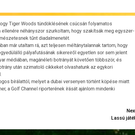
hogy Tiger Woods tündöklésének csúcsán folyamatos
 ellenére néhányszor szurkoltam, hogy szakítsák meg egyszer-
rmészetesnek tűnt diadalmenetét.
an már utaltam rá, azt teljesen méltánytalannak tartom, hogy
yedülálló pályafutásának sikereiről egyetlen sor sem jelent
ar médiában, magánéleti botrányát követően többször, és
otrány után szimatoló cikkeket olvashatunk az egykori
.
os bírálattól, melyet a dubai versenyen történt köpése miatt
er, a Golf Channel riporterének írását ajánlom mindenki
Nex
Lassú játé