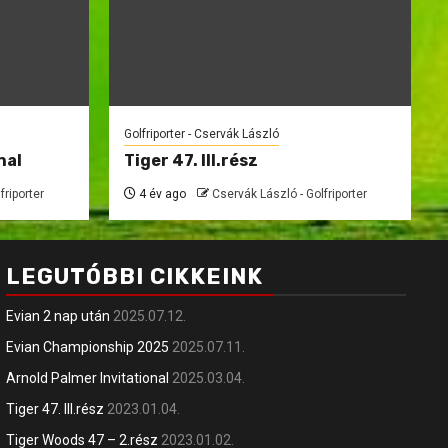
Golfriporter - Cservák László
nal
Tiger 47. III.rész
friporter
4 év ago
Cservák László - Golfriporter
LEGUTÓBBI CIKKEINK
Evian 2 nap után
2025.07.12.
Evian Championship 2025
2025.07.11.
Arnold Palmer Invitational
2025.03.04.
Tiger 47. III.rész
2023.01.04.
Tiger Woods 47 – 2.rész
2023.01.02.