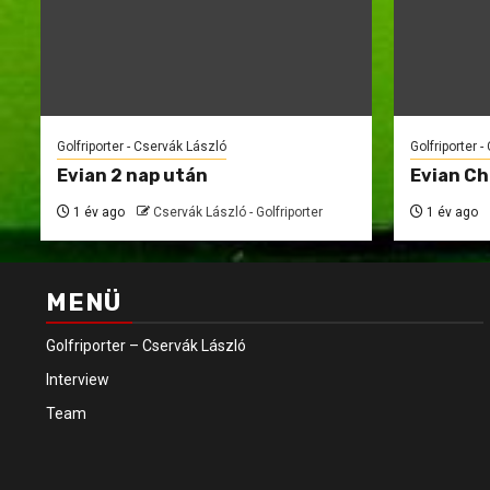
Golfriporter - Cservák László
Golfriporter 
Evian 2 nap után
Evian C
1 év ago
Cservák László - Golfriporter
1 év ago
MENÜ
Golfriporter – Cservák László
Interview
Team