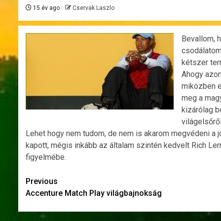
15 év ago
Cservak Laszlo
Bevallom, 
csodálatom
kétszer te
Ahogy azonb
miközben eg
meg a magy
kizárólag b
világelsőről
Lehet hogy nem tudom, de nem is akarom megvédeni a jog
kapott, mégis inkább az általam szintén kedvelt Rich Lern
figyelmébe.
Post
Previous
Accenture Match Play világbajnokság
navigation