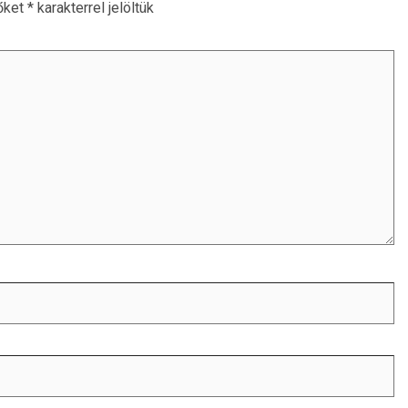
őket
*
karakterrel jelöltük