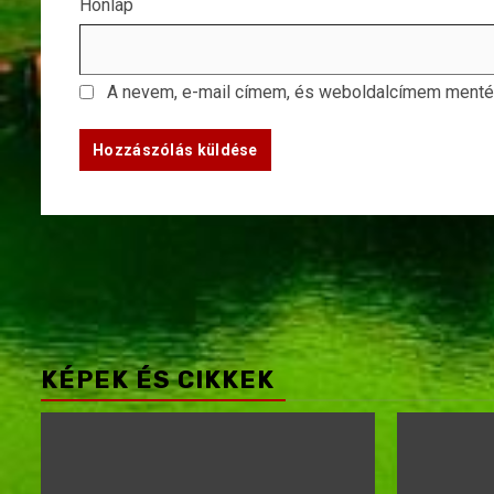
Honlap
A nevem, e-mail címem, és weboldalcímem ment
KÉPEK ÉS CIKKEK