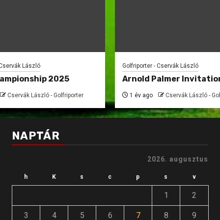
- Cservák László
Golfriporter - Cservák László
hampionship 2025
Arnold Palmer Invitatio
Cservák László - Golfriporter
1 év ago
Cservák László - Gol
NAPTÁR
2026. augusztus
h
K
s
c
p
s
v
1
2
3
4
5
6
7
8
9