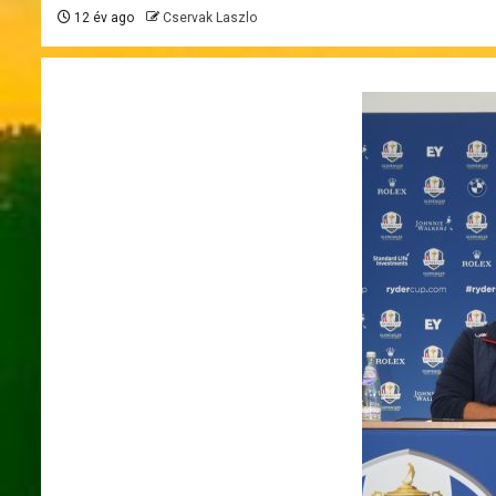
12 év ago
Cservak Laszlo