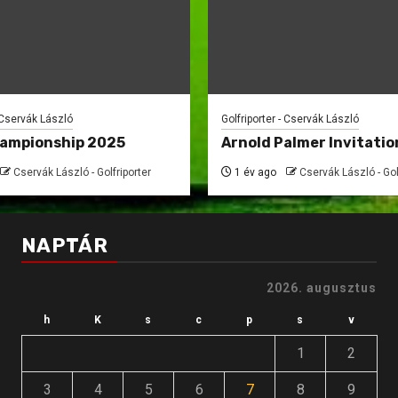
- Cservák László
Golfriporter - Cservák László
hampionship 2025
Arnold Palmer Invitatio
Cservák László - Golfriporter
1 év ago
Cservák László - Gol
NAPTÁR
2026. augusztus
h
K
s
c
p
s
v
1
2
3
4
5
6
7
8
9