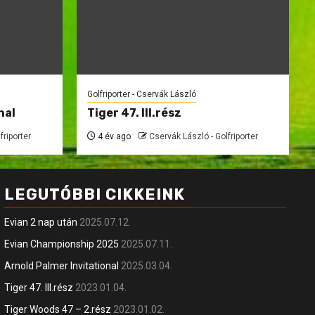
Golfriporter - Cservák László
nal
Tiger 47. III.rész
friporter
4 év ago
Cservák László - Golfriporter
LEGUTÓBBI CIKKEINK
Evian 2 nap után
2025.07.12.
Evian Championship 2025
2025.07.11.
Arnold Palmer Invitational
2025.03.04.
Tiger 47. III.rész
2023.01.04.
Tiger Woods 47 – 2.rész
2023.01.02.