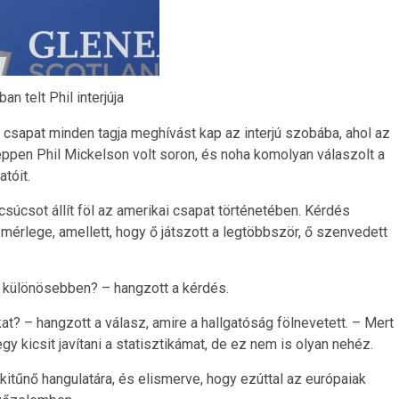
an telt Phil interjúja
sapat minden tagja meghívást kap az interjú szobába, ahol az
éppen Phil Mickelson volt soron, és noha komolyan válaszolt a
tóit.
súcsot állít föl az amerikai csapat történetében. Kérdés
mérlege, amellett, hogy ő játszott a legtöbbször, ő szenvedett
le különösebben? – hangzott a kérdés.
kat? – hangzott a válasz, amire a hallgatóság fölnevetett. – Mert
kicsit javítani a statisztikámat, de ez nem is olyan nehéz.
kitűnő hangulatára, és elismerve, hogy ezúttal az európaiak