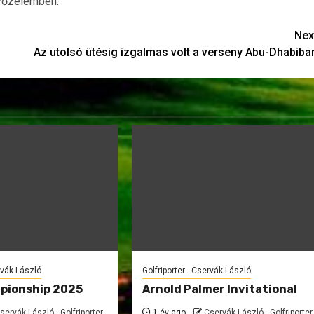
győzelemben.
Nex
Az utolsó ütésig izgalmas volt a verseny Abu-Dhabiba
rvák László
Golfriporter - Cservák László
pionship 2025
Arnold Palmer Invitational
servák László - Golfriporter
1 év ago
Cservák László - Golfriporter