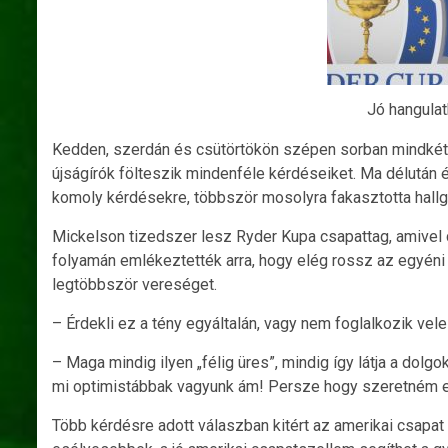
Jó hangulatb
Kedden, szerdán és csütörtökön szépen sorban mindkét c
újságírók fölteszik mindenféle kérdéseiket. Ma délután 
komoly kérdésekre, többször mosolyra fakasztotta hallga
Mickelson tizedszer lesz Ryder Kupa csapattag, amivel c
folyamán emlékeztették arra, hogy elég rossz az egyéni 
legtöbbször vereséget.
– Érdekli ez a tény egyáltalán, vagy nem foglalkozik ve
– Maga mindig ilyen „félig üres”, mindig így látja a dolgo
mi optimistábbak vagyunk ám! Persze hogy szeretném egy 
Több kérdésre adott válaszban kitért az amerikai csapat 