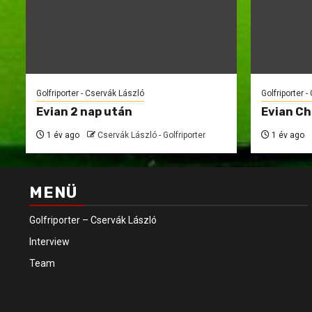
Golfriporter - Cservák László
Golfriporter 
Evian 2 nap után
Evian C
1 év ago
Cservák László - Golfriporter
1 év ago
MENÜ
Golfriporter – Cservák László
Interview
Team