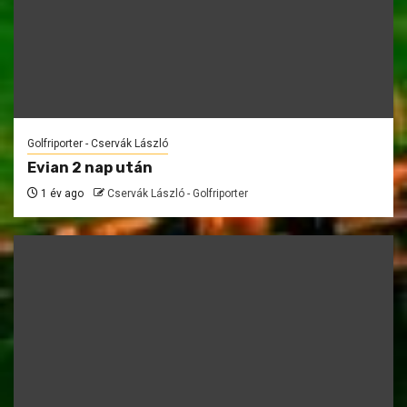
Golfriporter - Cservák László
Evian 2 nap után
1 év ago
Cservák László - Golfriporter