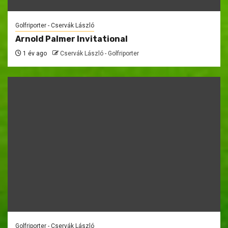
Golfriporter - Cservák László
Arnold Palmer Invitational
1 év ago
Cservák László - Golfriporter
Golfriporter - Cservák László