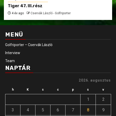
Tiger 47. III.rész
4 év ago
Cservák László - Golfriporter
MENÜ
Golfriporter – Cservák László
Interview
Team
NAPTÁR
2026. augusztus
h
K
s
c
p
s
v
1
2
3
4
5
6
7
8
9