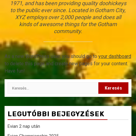
1971, and has been providing quality doohickeys
to the public ever since. Located in Gotham City,
XYZ employs over 2,000 people and does all
kinds of awesome things for the Gotham
community.
As a new WordPress user, you should go to
your dashboard
to delete this page and create new pages for your content.
Have fun!
Keresés:
LEGUTÓBBI BEJEGYZÉSEK
Evian 2 nap után