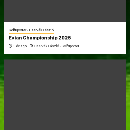
Golfriporter - Cservák László
Evian Championship 2025
1 év ago
Cservák László - Golfriporter