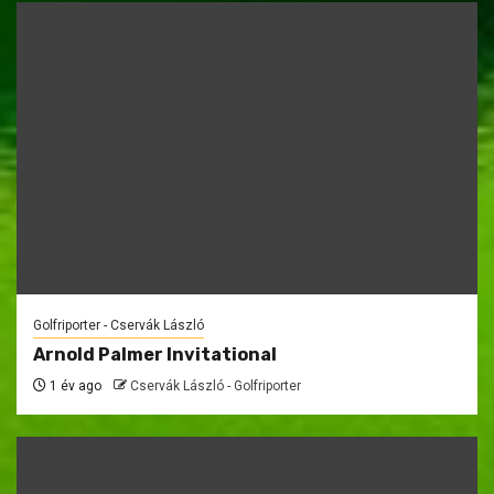
Golfriporter - Cservák László
Arnold Palmer Invitational
1 év ago
Cservák László - Golfriporter