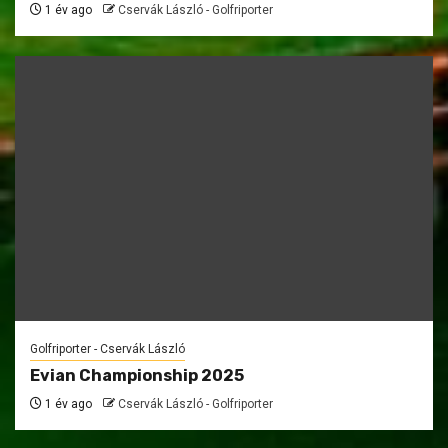
1 év ago
Cservák László - Golfriporter
Golfriporter - Cservák László
Evian Championship 2025
1 év ago
Cservák László - Golfriporter