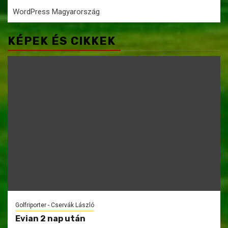
WordPress Magyarország
KÉPEK ÉS CIKKEK
Golfriporter - Cservák László
Evian 2 nap után