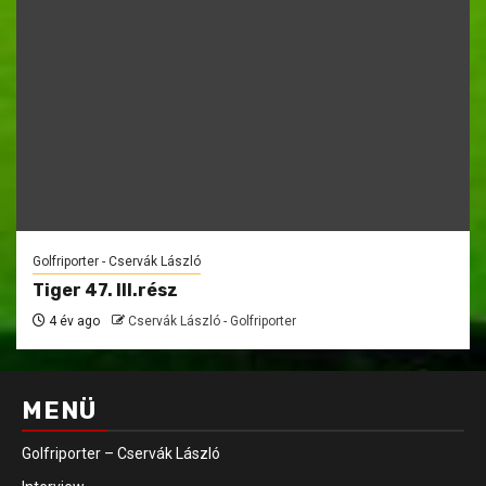
Golfriporter - Cservák László
Tiger 47. III.rész
4 év ago
Cservák László - Golfriporter
MENÜ
Golfriporter – Cservák László