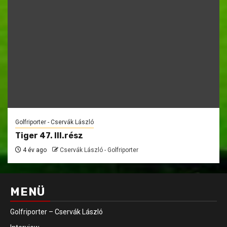
Golfriporter - Cservák László
Tiger 47. III.rész
4 év ago
Cservák László - Golfriporter
MENÜ
Golfriporter – Cservák László