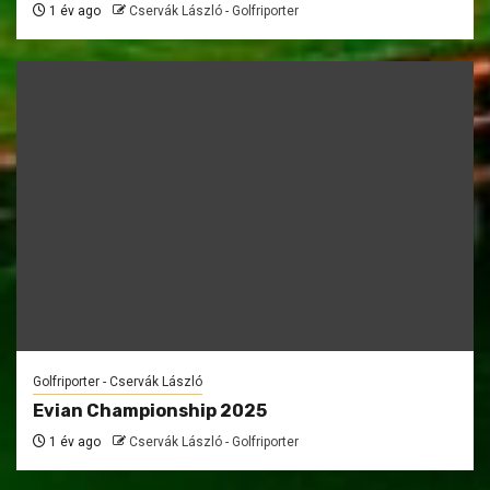
1 év ago
Cservák László - Golfriporter
Golfriporter - Cservák László
Evian Championship 2025
1 év ago
Cservák László - Golfriporter