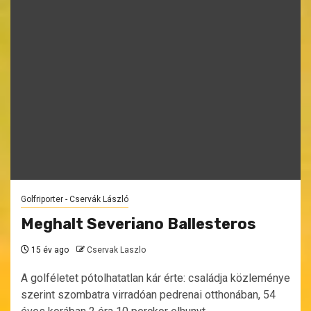
Golfriporter - Cservák László
Meghalt Severiano Ballesteros
15 év ago
Cservak Laszlo
A golféletet pótolhatatlan kár érte: családja közleménye
szerint szombatra virradóan pedrenai otthonában, 54