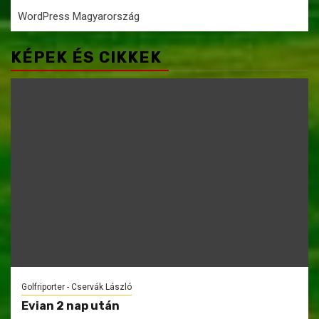
WordPress Magyarország
KÉPEK ÉS CIKKEK
Golfriporter - Cservák László
Evian 2 nap után