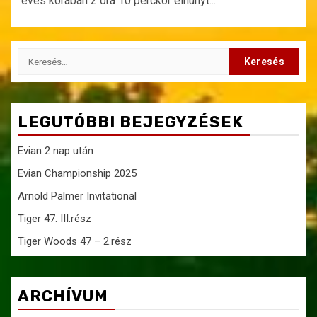
éves korában 2 óra 10 perckor elhunyt...
Keresés:
LEGUTÓBBI BEJEGYZÉSEK
Evian 2 nap után
Evian Championship 2025
Arnold Palmer Invitational
Tiger 47. III.rész
Tiger Woods 47 – 2.rész
ARCHÍVUM