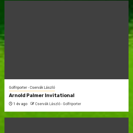
Golfriporter - Cservák László
Arnold Palmer Invitational
1 év ago
Cservák László - Golfriporter