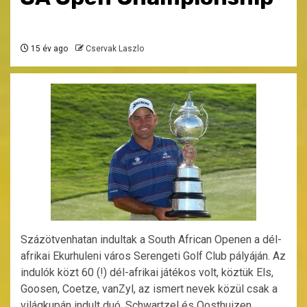
15 év ago
Cservak Laszlo
Százötvenhatan indultak a South African Openen a dél-
afrikai Ekurhuleni város Serengeti Golf Club pályáján. Az
indulók közt 60 (!) dél-afrikai játékos volt, köztük Els,
Goosen, Coetze, vanZyl, az ismert nevek közül csak a
világkupán indult duó, Schwartzel és Oosthuizen