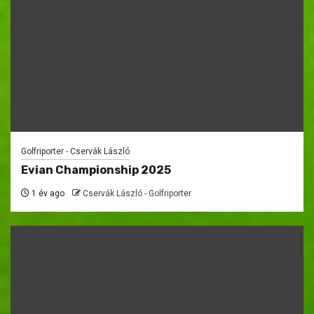
Golfriporter - Cservák László
Evian Championship 2025
1 év ago
Cservák László - Golfriporter