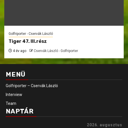
Golfriporter - Cservák László
Tiger 47. III.rész
4 év ago
Cservák László - Golfriporter
MENÜ
Golfriporter – Cservák László
Interview
Team
NAPTÁR
2026. augusztus