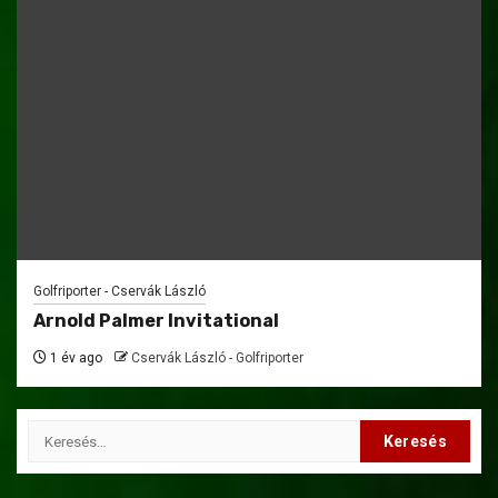
Golfriporter - Cservák László
Arnold Palmer Invitational
1 év ago
Cservák László - Golfriporter
Keresés: