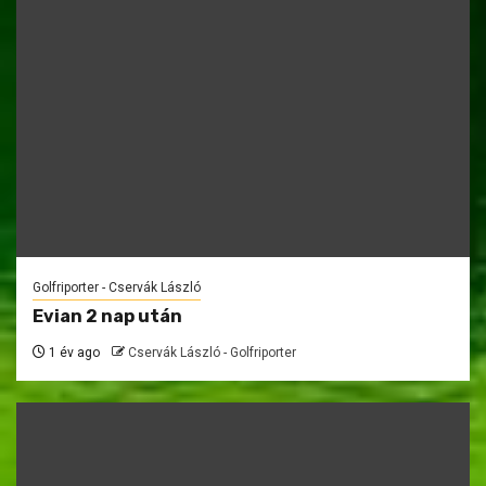
Golfriporter - Cservák László
Evian 2 nap után
1 év ago
Cservák László - Golfriporter