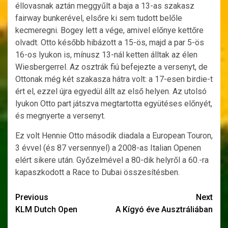
éllovasnak aztán meggyűlt a baja a 13-as szakasz
fairway bunkerével, elsőre ki sem tudott belőle
kecmeregni. Bogey lett a vége, amivel előnye kettőre
olvadt. Otto később hibázott a 15-ös, majd a par 5-ös
16-os lyukon is, mínusz 13-nál ketten álltak az élen
Wiesbergerrel. Az osztrák fiú befejezte a versenyt, de
Ottonak még két szakasza hátra volt: a 17-esen birdie-t
ért el, ezzel újra egyedül állt az első helyen. Az utolsó
lyukon Otto part játszva megtartotta együtéses előnyét,
és megnyerte a versenyt.
Ez volt Hennie Otto második diadala a European Touron,
3 évvel (és 87 versennyel) a 2008-as Italian Openen
elért sikere után. Győzelmével a 80-dik helyről a 60.-ra
kapaszkodott a Race to Dubai összesítésben.
Post
Previous
Next
KLM Dutch Open
A Kígyó éve Ausztráliában
navigation