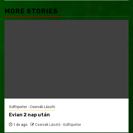
MORE STORIES
Golfriporter - Cservák László
Evian 2 nap után
1 év ago
Cservák László - Golfriporter