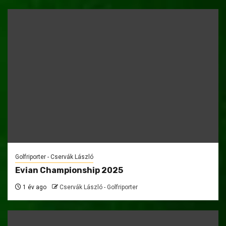
Golfriporter - Cservák László
Evian Championship 2025
1 év ago
Cservák László - Golfriporter