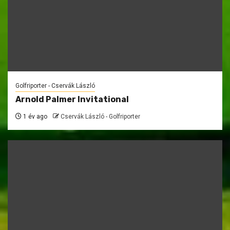
Golfriporter - Cservák László
Arnold Palmer Invitational
1 év ago
Cservák László - Golfriporter