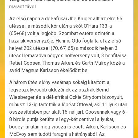
maradt távol.
Az első napon a dél-afrikai Jbe Kruger állt az élre 65
ütéssel, a második kör után a skót O’Hara 133-a
(65+68) volt a legjobb. Szombat estére szintén a
hazaiak versenyzője, Hennie Otto foglalta el az első
helyet 202 ütéssel (70, 67, 65) a második helyen 3
ütéssl lemaradva négyes holtverseny volt, 3 honfitársa:
Retief Goosen, Thomas Aiken, és Garth Mulroy közé a
svéd Magnus Karlsson ékelődött be.
A három ütés előny vasárnap sokáig kitartott, a
legveszélyesebb üldözőnek az osztrák Bernd
Wiesberger és a dél-afrikai Ockie Strydom bizonyult,
mínusz 13-ig tartották a lépést Ottoval, aki 11 lyuk után
összesítésben par alatt 16-nál járt. Goosennek vagy 6-
8 birdie puttja kerülte el egy-két centivel a lyukat,
bogey-jai után még vissza is esett. Aiken, Karlsson és
McEvoy sem tudott faragni a hátrányából. Az