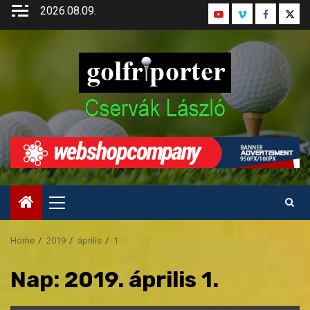
Skip
2026.08.09.
Youtube
Vimeo
Faceboo
Twitt
to
content
Primary
Menu
Home
2019
április
1
Nap:
2019. április 1.