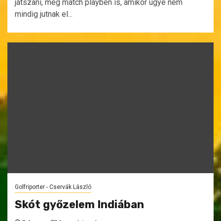
játszani, még match playben is, amikor ugye nem
mindig jutnak el...
Golfriporter - Cservák László
Skót győzelem Indiában