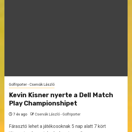
Golfriporter - Cservák László
Kevin Kisner nyerte a Dell Match
Play Championshipet
7 év ago
Cservák László - Golfriporter
Fárasztó lehet a játékosoknak 5 nap alatt 7 kört