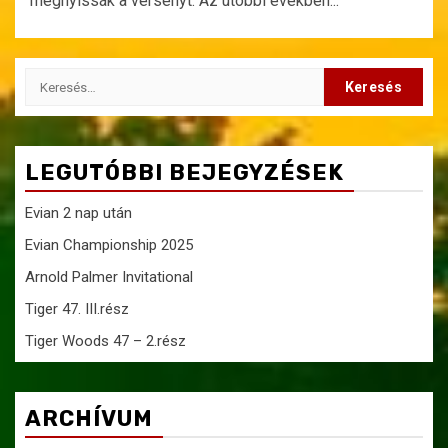
megnyissák a versenyt. Az utóbbi években...
Keresés:
LEGUTÓBBI BEJEGYZÉSEK
Evian 2 nap után
Evian Championship 2025
Arnold Palmer Invitational
Tiger 47. III.rész
Tiger Woods 47 – 2.rész
ARCHÍVUM