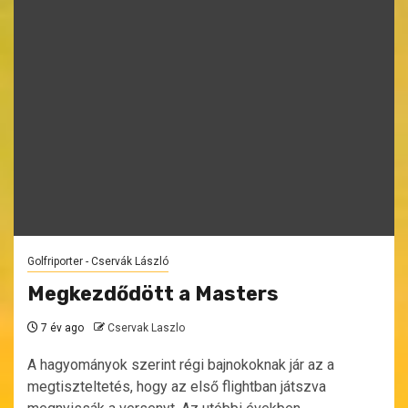
Golfriporter - Cservák László
Megkezdődött a Masters
7 év ago
Cservak Laszlo
A hagyományok szerint régi bajnokoknak jár az a
megtiszteltetés, hogy az első flightban játszva