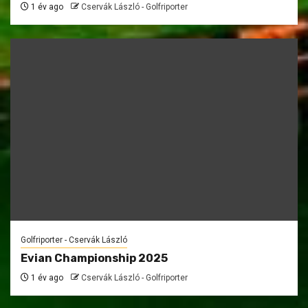
1 év ago
Cservák László - Golfriporter
Golfriporter - Cservák László
Evian Championship 2025
1 év ago
Cservák László - Golfriporter