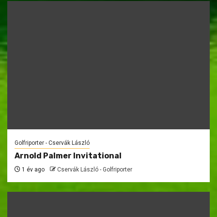
Golfriporter - Cservák László
Arnold Palmer Invitational
1 év ago
Cservák László - Golfriporter