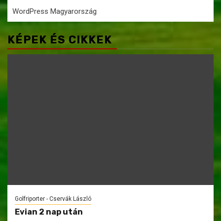
WordPress Magyarország
KÉPEK ÉS CIKKEK
Golfriporter - Cservák László
Evian 2 nap után