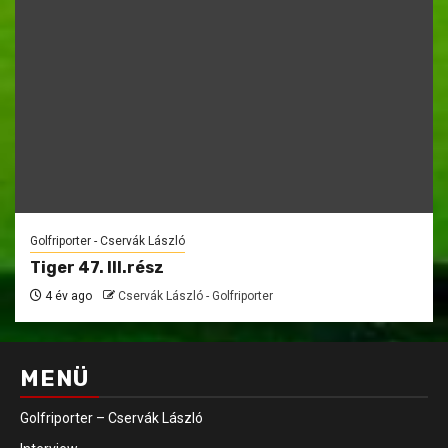
Golfriporter - Cservák László
Tiger 47. III.rész
4 év ago
Cservák László - Golfriporter
MENÜ
Golfriporter – Cservák László