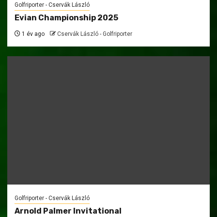
Golfriporter - Cservák László
Evian Championship 2025
1 év ago
Cservák László - Golfriporter
Golfriporter - Cservák László
Arnold Palmer Invitational