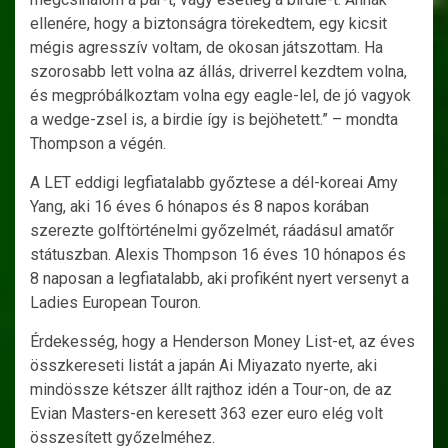
ellenére, hogy a biztonságra törekedtem, egy kicsit
mégis agresszív voltam, de okosan játszottam. Ha
szorosabb lett volna az állás, driverrel kezdtem volna,
és megpróbálkoztam volna egy eagle-lel, de jó vagyok
a wedge-zsel is, a birdie így is bejöhetett.” – mondta
Thompson a végén.
A LET eddigi legfiatalabb győztese a dél-koreai Amy
Yang, aki 16 éves 6 hónapos és 8 napos korában
szerezte golftörténelmi győzelmét, ráadásul amatőr
státuszban. Alexis Thompson 16 éves 10 hónapos és
8 naposan a legfiatalabb, aki profiként nyert versenyt a
Ladies European Touron.
Érdekesség, hogy a Henderson Money List-et, az éves
összkereseti listát a japán Ai Miyazato nyerte, aki
mindössze kétszer állt rajthoz idén a Tour-on, de az
Evian Masters-en keresett 363 ezer euro elég volt
összesített győzelméhez.