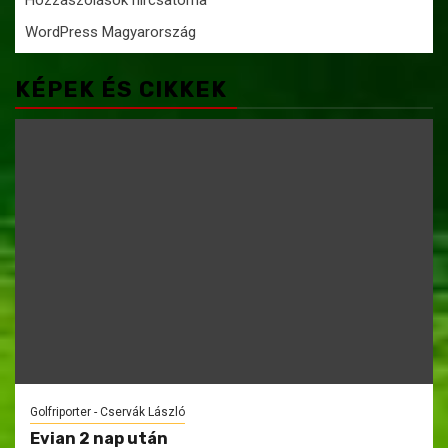
Hozzászólások hírcsatorna
WordPress Magyarország
KÉPEK ÉS CIKKEK
Golfriporter - Cservák László
Evian 2 nap után