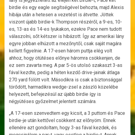
lány is jegyezhetett az elején két birdie-t, Pace két
birdie és egy eagle segítségével behozta, majd Alexis
hibája után a hetesen a vezetést is átvette. Jöttek
viszont újabb birdie-k Thompson részéről, a 9-es, 10-
es, 13-as és 14-es lyukakon, ezekre Pace nem tudott
válaszolni, sőt kétszer is hibázott. Így az amerikai lány
egyre jobban elhúzott a mezőnytől, csak saját magára
kellett figyelnie. A 17-esen három puttja elég volt
ahhoz, hogy ötütéses előnye háromra csökkenjen, de
ez sem zavarta meg. A par 5-ös utolsó szakaszt 3-as
fával kezdte, pedig a héten kezdő drive-jainak átlaga
270 yard fölött volt. Másodikra is csak a biztonsággal
törődött, harmadikra wedge-zsel a zászló közelébe
helyezett, befejezésül az újabb birdie így is
négyütéses győzelmet jelentett számára.
„A 17-esen szenvedtem egy kicsit, a 3 puttom és Pace
birdie-je után kettővel csökkent az előnyöm. Ennek
ellenére azt gondoltam, hogy 3-as fával kezdek, és
megcsinálom a par-t, vagy esetleg a birdie-t. Annak