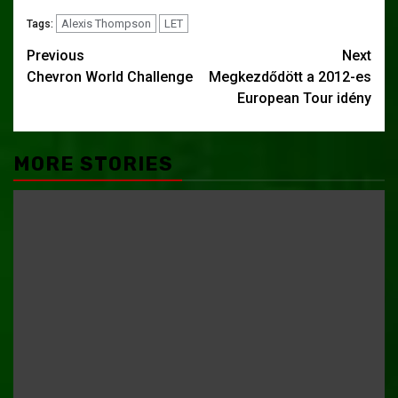
Alexis Thompson
LET
Tags:
Post
Previous
Next
Chevron World Challenge
Megkezdődött a 2012-es
navigation
European Tour idény
MORE STORIES