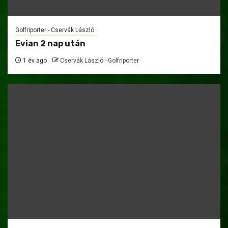
Golfriporter - Cservák László
Evian 2 nap után
1 év ago
Cservák László - Golfriporter