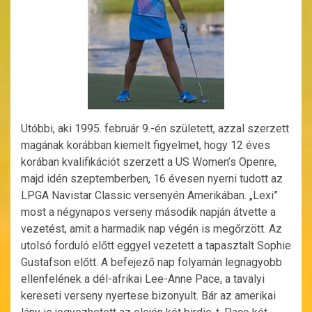
Utóbbi, aki 1995. február 9.-én született, azzal szerzett
magának korábban kiemelt figyelmet, hogy 12 éves
korában kvalifikációt szerzett a US Women’s Openre,
majd idén szeptemberben, 16 évesen nyerni tudott az
LPGA Navistar Classic versenyén Amerikában. „Lexi”
most a négynapos verseny második napján átvette a
vezetést, amit a harmadik nap végén is megőrzött. Az
utolsó forduló előtt eggyel vezetett a tapasztalt Sophie
Gustafson előtt. A befejező nap folyamán legnagyobb
ellenfelének a dél-afrikai Lee-Anne Pace, a tavalyi
kereseti verseny nyertese bizonyult. Bár az amerikai