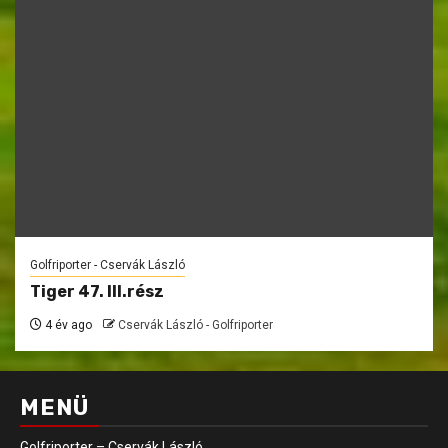
Golfriporter - Cservák László
Tiger 47. III.rész
4 év ago
Cservák László - Golfriporter
MENÜ
Golfriporter – Cservák László