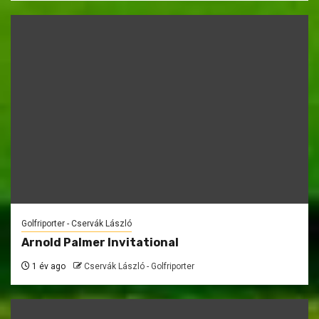
Golfriporter - Cservák László
Arnold Palmer Invitational
1 év ago
Cservák László - Golfriporter