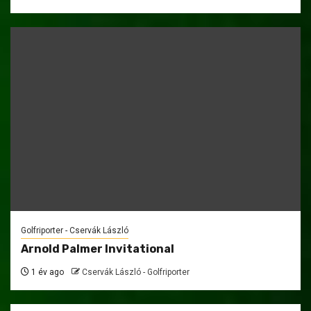
Golfriporter - Cservák László
Arnold Palmer Invitational
1 év ago
Cservák László - Golfriporter