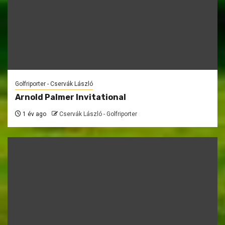
Golfriporter - Cservák László
Arnold Palmer Invitational
1 év ago
Cservák László - Golfriporter