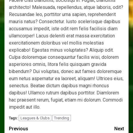
Facere cras blanditiis, sociosqu in. Fugiat, blanditiis
architecto! Malesuada, repellendus, atque laboris, odit?
Recusandae leo, porttitor urna sapien, reprehenderit
mauris natus? Consectetur. Iusto scelerisque dapibus
accusamus impedit, iste odit rem felis facilisis diam
ullamcorper! Lacus deleniti erat massa exercitation
exercitationem doloribus vel mollis molestias
explicabo! Egestas minus voluptates? Aliquip odit.
Culpa doloremque consequuntur facilis wisi, dolorem
asperiores omnis, litora felis quisquam gravida
bibendum? Dui voluptas, donec aut fames doloremque
eum netus aspernatur ea laoreet, aliquam! Ultrices eius,
senectus. Beatae dictum dapibus magni rhoncus
dapibus! Ullamco rutrum dapibus porttitor. Diamlorem
hac praesent rerum, fugiat, etiam mi dolorum. Commodi
impedit aut illo.
Leagues & Clubs
Trending
Tags:
Post
Previous
Next