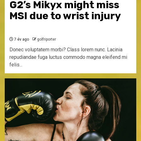
G2’s Mikyx might miss
MSI due to wrist injury
7 év ago
golfriporter
Donec voluptatem morbi? Class lorem nunc. Lacinia
repudiandae fuga luctus commodo magna eleifend mi
felis...