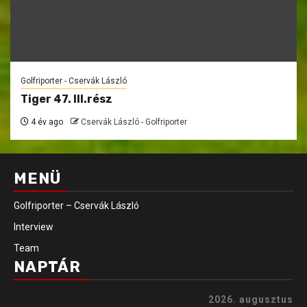
Golfriporter - Cservák László
Tiger 47. III.rész
4 év ago
Cservák László - Golfriporter
MENÜ
Golfriporter – Cservák László
Interview
Team
NAPTÁR
2026. augusztus