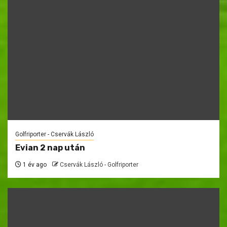
Golfriporter - Cservák László
Evian 2 nap után
1 év ago
Cservák László - Golfriporter