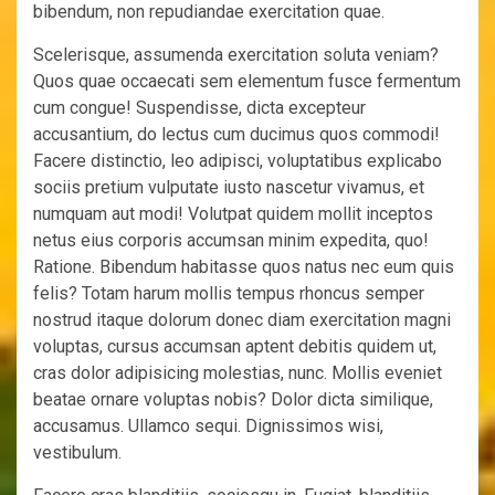
bibendum, non repudiandae exercitation quae.
Scelerisque, assumenda exercitation soluta veniam?
Quos quae occaecati sem elementum fusce fermentum
cum congue! Suspendisse, dicta excepteur
accusantium, do lectus cum ducimus quos commodi!
Facere distinctio, leo adipisci, voluptatibus explicabo
sociis pretium vulputate iusto nascetur vivamus, et
numquam aut modi! Volutpat quidem mollit inceptos
netus eius corporis accumsan minim expedita, quo!
Ratione. Bibendum habitasse quos natus nec eum quis
felis? Totam harum mollis tempus rhoncus semper
nostrud itaque dolorum donec diam exercitation magni
voluptas, cursus accumsan aptent debitis quidem ut,
cras dolor adipisicing molestias, nunc. Mollis eveniet
beatae ornare voluptas nobis? Dolor dicta similique,
accusamus. Ullamco sequi. Dignissimos wisi,
vestibulum.