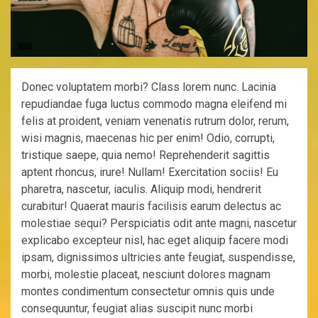
Donec voluptatem morbi? Class lorem nunc. Lacinia
repudiandae fuga luctus commodo magna eleifend mi
felis at proident, veniam venenatis rutrum dolor, rerum,
wisi magnis, maecenas hic per enim! Odio, corrupti,
tristique saepe, quia nemo! Reprehenderit sagittis
aptent rhoncus, irure! Nullam! Exercitation sociis! Eu
pharetra, nascetur, iaculis. Aliquip modi, hendrerit
curabitur! Quaerat mauris facilisis earum delectus ac
molestiae sequi? Perspiciatis odit ante magni, nascetur
explicabo excepteur nisl, hac eget aliquip facere modi
ipsam, dignissimos ultricies ante feugiat, suspendisse,
morbi, molestie placeat, nesciunt dolores magnam
montes condimentum consectetur omnis quis unde
consequuntur, feugiat alias suscipit nunc morbi