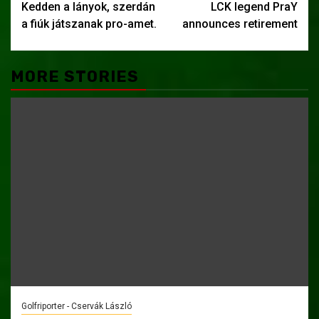
Kedden a lányok, szerdán
LCK legend PraY
navigation
a fiúk játszanak pro-amet.
announces retirement
MORE STORIES
Golfriporter - Cservák László