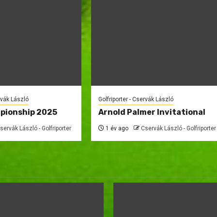
rvák László
Golfriporter - Cservák László
pionship 2025
Arnold Palmer Invitational
servák László - Golfriporter
1 év ago
Cservák László - Golfriporter