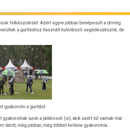
osok felkészülését. Azért egyre jobban benépesült a driving
lőkerültek a gurításhoz használt különböző segédeszközök, de
t gyakorolni a gurítást
t gyakorolnak azok a játékosok (is), akik azért túl vannak már
sem látott, még jobban, még többet kellene gyakorolnia…