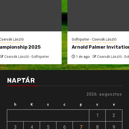
- Cservák László
Golfriporter - Cservák László
hampionship 2025
Arnold Palmer Invitatio
Cservák László - Golfriporter
1 év ago
Cservák László - Gol
NAPTÁR
2026. augusztus
h
K
s
c
p
s
v
1
2
3
4
5
6
7
8
9