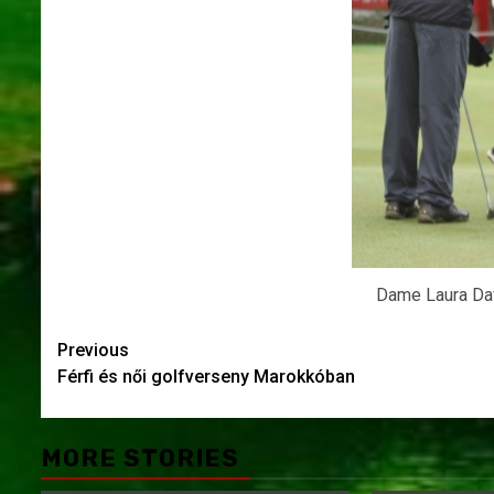
Dame Laura Davi
Post
Previous
Férfi és női golfverseny Marokkóban
navigation
MORE STORIES