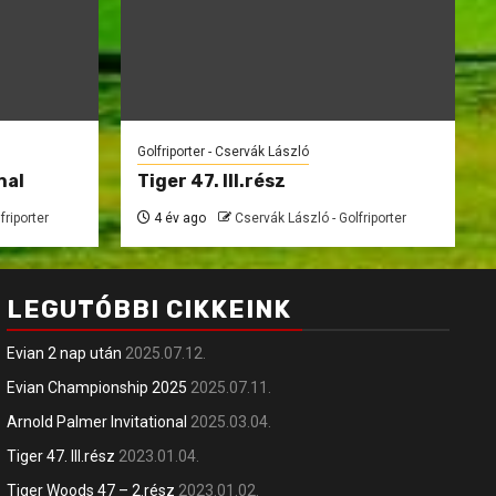
Golfriporter - Cservák László
nal
Tiger 47. III.rész
friporter
4 év ago
Cservák László - Golfriporter
LEGUTÓBBI CIKKEINK
Evian 2 nap után
2025.07.12.
Evian Championship 2025
2025.07.11.
Arnold Palmer Invitational
2025.03.04.
Tiger 47. III.rész
2023.01.04.
Tiger Woods 47 – 2.rész
2023.01.02.