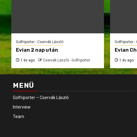
Golfriporter - Cservák László
Golfriporter 
Evian 2 nap után
Evian C
1 év ago
Cservák László - Golfriporter
1 év ago
MENÜ
Golfriporter – Cservák László
Interview
Team