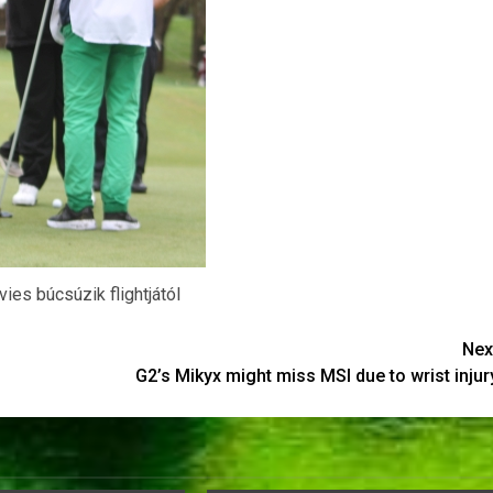
es búcsúzik flightjától
Nex
G2’s Mikyx might miss MSI due to wrist injur