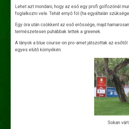
Lehet azt mondani, hogy az eső egy profi golfozónál mu
foglalkozni vele. Tehát ernyő föl (ha egyáltalán szükség
Egy óra után csökkent az eső erőssége, majd hamarosan e
természetesen puhábbak lettek a greenek.
A lányok a blue course-on pro-amet játszottak az esőtől f
egyes elütő környékén.
Sokan várt