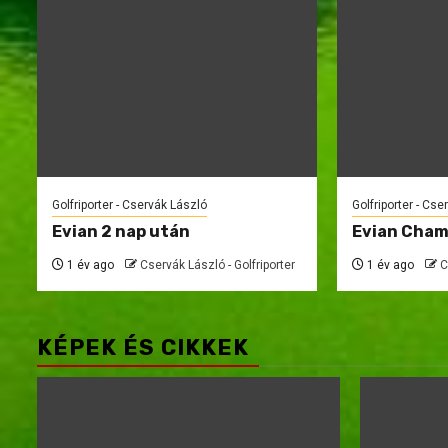
Golfriporter - Cservák László
Golfriporter - Cse
Evian 2 nap után
Evian Cham
1 év ago
Cservák László - Golfriporter
1 év ago
C
KÉPEK ÉS CIKKEK