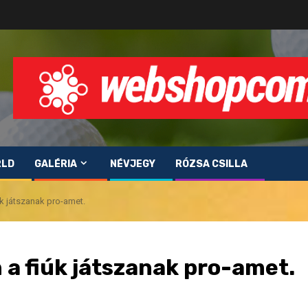
RLD
GALÉRIA
NÉVJEGY
RÓZSA CSILLA
úk játszanak pro-amet.
 a fiúk játszanak pro-amet.