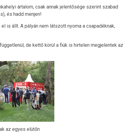
nkahelyi ártalom, csak annak jelentősége szerint szabad
es), és hadd menjen!
l is állt. A pályán nem látszott nyoma a csapadéknak,
üggetlenül, de kettő körül a fiúk is hirtelen megjelentek az
ak az egyes elütőn