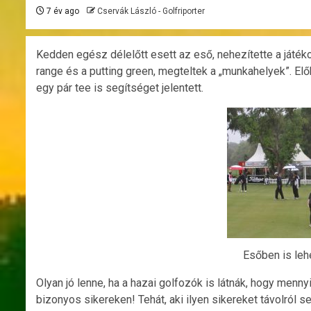
7 év ago
Cservák László - Golfriporter
Kedden egész délelőtt esett az eső, nehezítette a játék
range és a putting green, megteltek a „munkahelyek”. E
egy pár tee is segítséget jelentett.
Esőben is lehe
Olyan jó lenne, ha a hazai golfozók is látnák, hogy mennyi
bizonyos sikereken! Tehát, aki ilyen sikereket távolról 