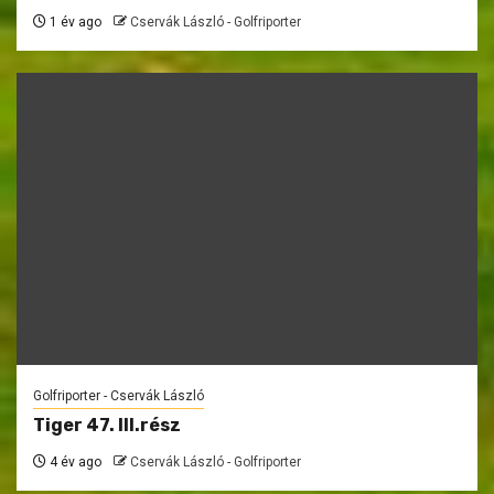
1 év ago
Cservák László - Golfriporter
Golfriporter - Cservák László
Tiger 47. III.rész
4 év ago
Cservák László - Golfriporter