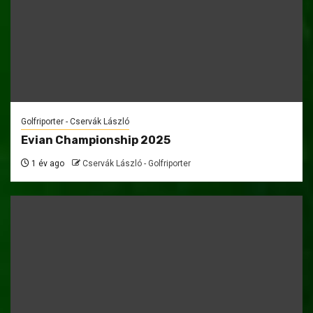
Golfriporter - Cservák László
Evian Championship 2025
1 év ago
Cservák László - Golfriporter