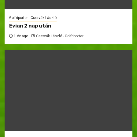
Golfriporter - Cservák László
Evian 2 nap után
1 év ago
Cservák László - Golfriporter