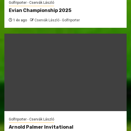
Golfriporter - Cservák László
Evian Championship 2025
1 év ago
Cservák László - Golfriporter
Golfriporter - Cservák László
Arnold Palmer Invitational