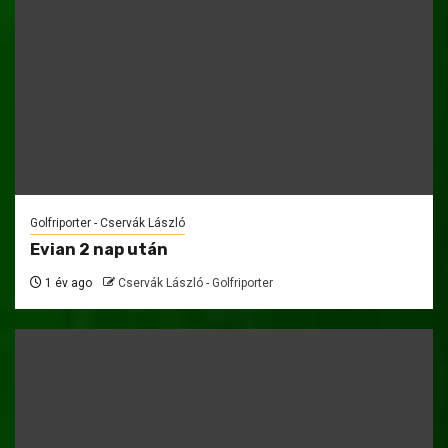
Golfriporter - Cservák László
Evian 2 nap után
1 év ago
Cservák László - Golfriporter