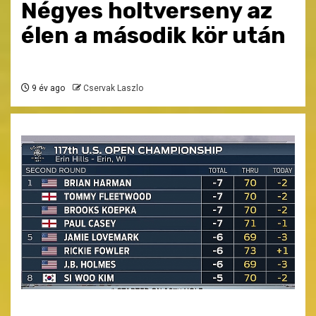
Négyes holtverseny az
élen a második kör után
9 év ago
Cservak Laszlo