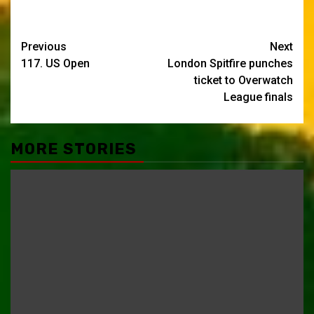
Post
Previous
Next
117. US Open
London Spitfire punches
navigation
ticket to Overwatch
League finals
MORE STORIES