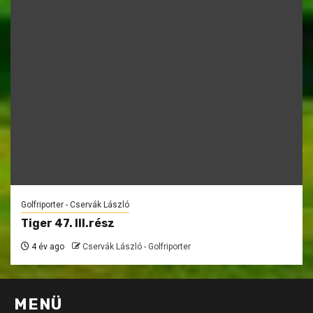
Golfriporter - Cservák László
Tiger 47. III.rész
4 év ago
Cservák László - Golfriporter
MENÜ