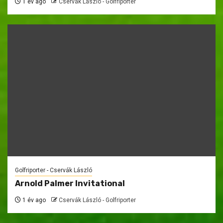
1 év ago
Cservák László - Golfriporter
Golfriporter - Cservák László
Arnold Palmer Invitational
1 év ago
Cservák László - Golfriporter