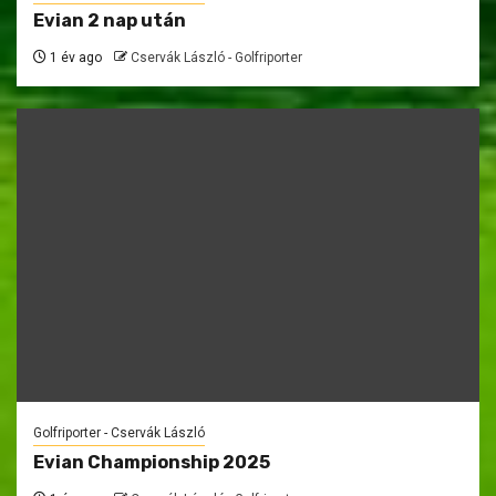
Evian 2 nap után
1 év ago
Cservák László - Golfriporter
Golfriporter - Cservák László
Evian Championship 2025