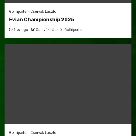
Golfriporter - Cservák László
Evian Championship 2025
1 év ago
Cservák László - Golfriporter
Golfriporter - Cservák László