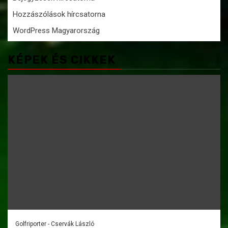
Hozzászólások hírcsatorna
WordPress Magyarország
KÉPEK ÉS CIKKEK
Golfriporter - Cservák László