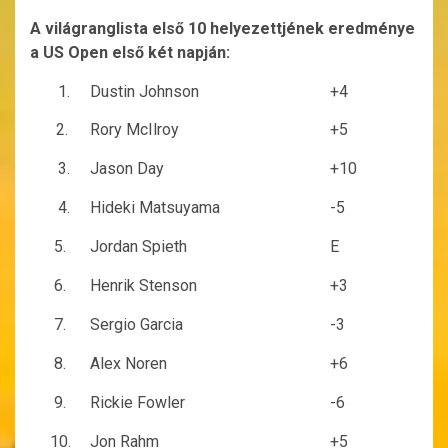
A világranglista első 10 helyezettjének eredménye
a US Open első két napján:
1.
Dustin Johnson
+4
2.
Rory McIlroy
+5
3.
Jason Day
+10
4.
Hideki Matsuyama
-5
5.
Jordan Spieth
E
6.
Henrik Stenson
+3
7.
Sergio Garcia
-3
8.
Alex Noren
+6
9.
Rickie Fowler
-6
10.
Jon Rahm
+5