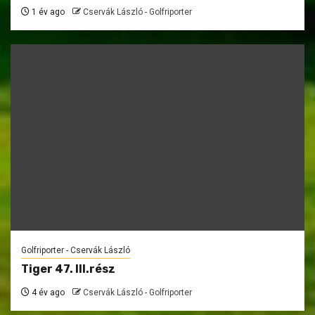
1 év ago
Cservák László - Golfriporter
Golfriporter - Cservák László
Tiger 47. III.rész
4 év ago
Cservák László - Golfriporter