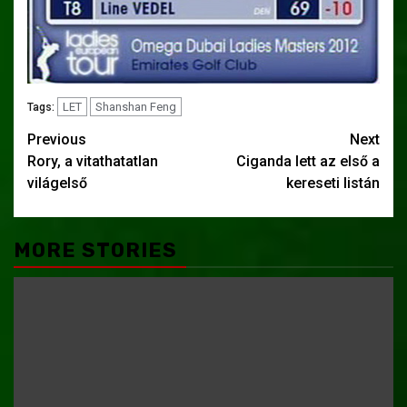
LET
Shanshan Feng
Tags:
Post
Previous
Next
Rory, a vitathatatlan
Ciganda lett az első a
navigation
világelső
kereseti listán
MORE STORIES