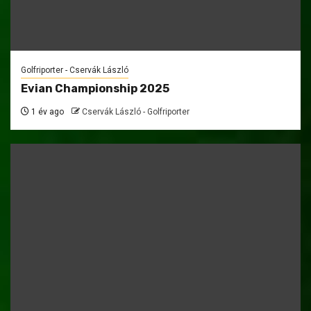
Golfriporter - Cservák László
Evian Championship 2025
1 év ago
Cservák László - Golfriporter