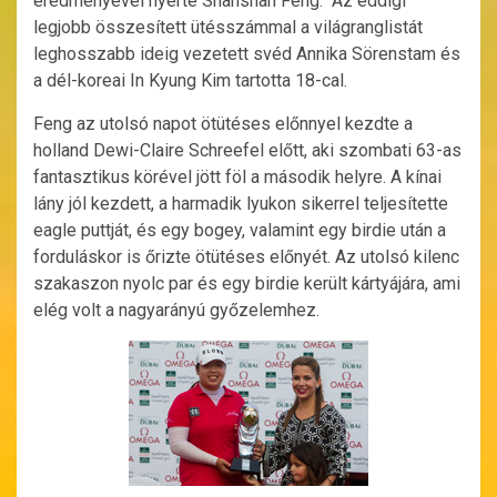
eredményével nyerte Shanshan Feng. Az eddigi
legjobb összesített ütésszámmal a világranglistát
leghosszabb ideig vezetett svéd Annika Sörenstam és
a dél-koreai In Kyung Kim tartotta 18-cal.
Feng az utolsó napot ötütéses előnnyel kezdte a
holland Dewi-Claire Schreefel előtt, aki szombati 63-as
fantasztikus körével jött föl a második helyre. A kínai
lány jól kezdett, a harmadik lyukon sikerrel teljesítette
eagle puttját, és egy bogey, valamint egy birdie után a
forduláskor is őrizte ötütéses előnyét. Az utolsó kilenc
szakaszon nyolc par és egy birdie került kártyájára, ami
elég volt a nagyarányú győzelemhez.