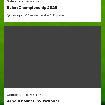
Golfriporter - Cservák László
Evian Championship 2025
1 év ago
Cservák László - Golfriporter
Golfriporter - Cservák László
Arnold Palmer Invitational