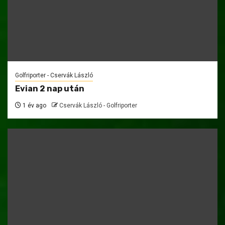
Golfriporter - Cservák László
Evian 2 nap után
1 év ago
Cservák László - Golfriporter