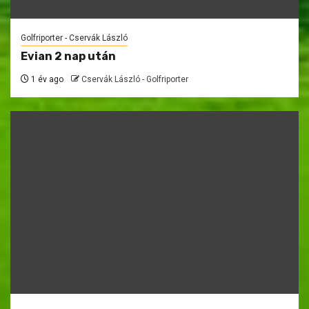
Golfriporter - Cservák László
Evian 2 nap után
1 év ago
Cservák László - Golfriporter