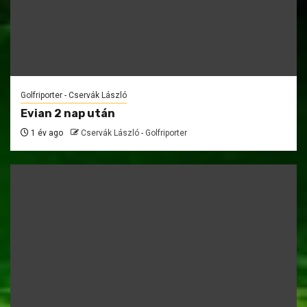
Golfriporter - Cservák László
Evian 2 nap után
1 év ago
Cservák László - Golfriporter