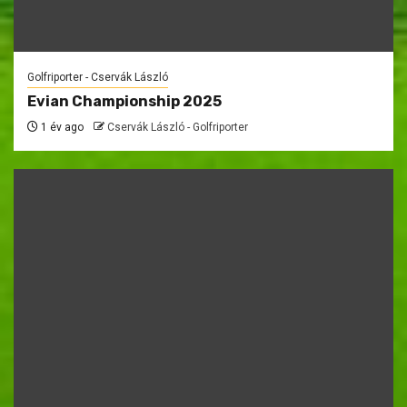
Golfriporter - Cservák László
Evian Championship 2025
1 év ago
Cservák László - Golfriporter