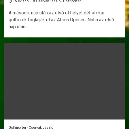
15 év ago
Cservák László - Golfriporter
A második nap után az első öt helyet dél-afrikai
golfozók foglalják el az Africa Openen. Noha az első
nap utáni...
Golfriporter - Cservák László