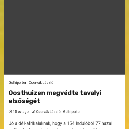
Golfriporter - Cservák László
Oosthuizen megvédte tavalyi
elsőségét
15 év ago
Cservák László - Golfriporter
Jó a dél-afrikaiaknak, hogy a 154 indulóból 77 hazai