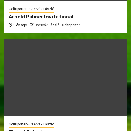
Golfriporter - Cservák László
Arnold Palmer Invitational
1 év ago
Cservák László - Golfriporter
Golfriporter - Cservák László