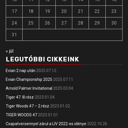
17
18
19
20
21
22
23
24
25
26
27
28
29
30
31
« júl
LEGUTÓBBI CIKKEINK
Evian 2 nap után
2025.07.12.
Evian Championship 2025
2025.07.11.
Arnold Palmer Invitational
2025.03.04.
Tiger 47. III.rész
2023.01.04.
Tiger Woods 47 – 2.rész
2023.01.02.
TIGER WOODS 47
2023.01.01.
Csapatversennyel zárul a LIV 2022-es idénye
2022.10.26.