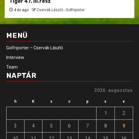
Tiger 47. III.rész
4 év ago
Cservák László - Golfriporter
MENÜ
Golfriporter – Cservák László
Interview
Team
NAPTÁR
2026. augusztus
h
K
s
c
p
s
v
1
2
3
4
5
6
7
8
9
10
11
12
13
14
15
16