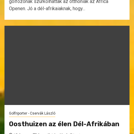
golfozónak szurkolhattak az otthoniak az Africa
Openen. Jó a dél-afrikaiaknak, hogy...
Golfriporter - Cservák László
Oosthuizen az élen Dél-Afrikában