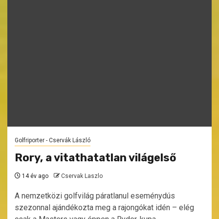
Golfriporter - Cservák László
Rory, a vitathatatlan világelső
14 év ago
Cservak Laszlo
A nemzetközi golfvilág páratlanul eseménydús
szezonnal ajándékozta meg a rajongókat idén – elég