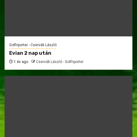
Golfriporter - Cservák László
Evian 2 nap után
1 év ago
Cservák László - Golfriporter