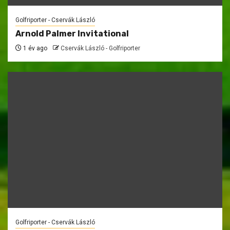
Golfriporter - Cservák László
Arnold Palmer Invitational
1 év ago
Cservák László - Golfriporter
Golfriporter - Cservák László