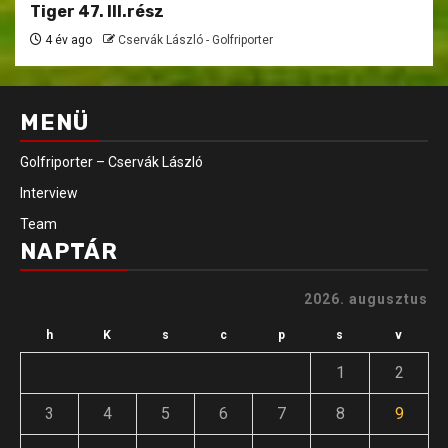
Tiger 47. III.rész
4 év ago
Cservák László - Golfriporter
MENÜ
Golfriporter – Cservák László
Interview
Team
NAPTÁR
2026. augusztus
h
K
s
c
p
s
v
1
2
3
4
5
6
7
8
9