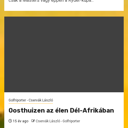
csak a Masters vagy éppen a Ryder-kupa...
Golfriporter - Cservák László
Oosthuizen az élen Dél-Afrikában
15 év ago
Cservák László - Golfriporter