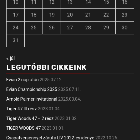
10
11
12
13
14
15
16
17
18
19
20
21
22
23
24
25
26
27
28
29
30
31
« júl
LEGUTÓBBI CIKKEINK
Evian 2 nap után
2025.07.12.
Evian Championship 2025
2025.07.11.
Arnold Palmer Invitational
2025.03.04.
Tiger 47. III.rész
2023.01.04.
Tiger Woods 47 – 2.rész
2023.01.02.
TIGER WOODS 47
2023.01.01.
Csapatversennyel zárul a LIV 2022-es idénye
2022.10.26.