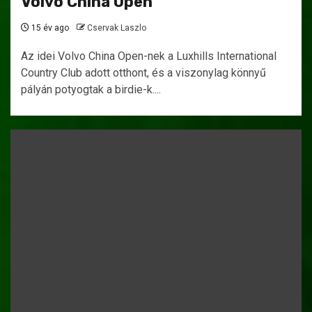
Volvo China Open
15 év ago
Cservak Laszlo
Az idei Volvo China Open-nek a Luxhills International
Country Club adott otthont, és a viszonylag könnyű
pályán potyogtak a birdie-k....