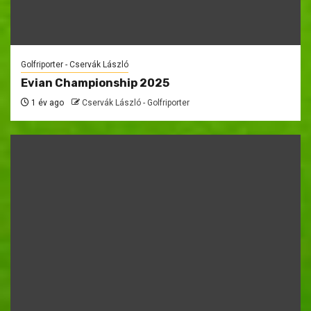
Golfriporter - Cservák László
Evian Championship 2025
1 év ago
Cservák László - Golfriporter