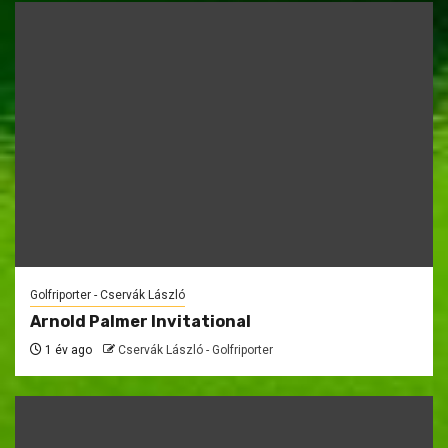
Golfriporter - Cservák László
Arnold Palmer Invitational
1 év ago
Cservák László - Golfriporter