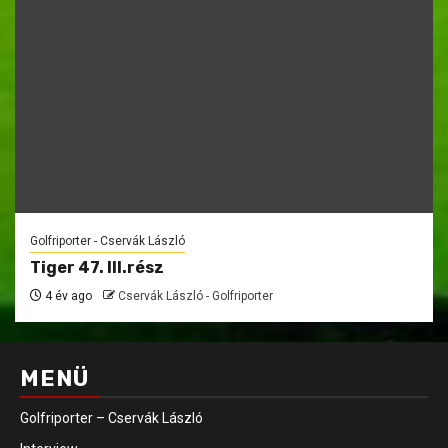
Golfriporter - Cservák László
Tiger 47. III.rész
4 év ago
Cservák László - Golfriporter
MENÜ
Golfriporter – Cservák László