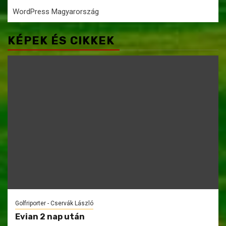
WordPress Magyarország
KÉPEK ÉS CIKKEK
Golfriporter - Cservák László
Evian 2 nap után