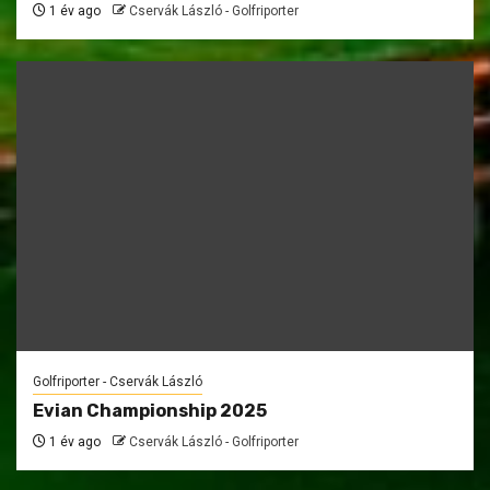
1 év ago
Cservák László - Golfriporter
Golfriporter - Cservák László
Evian Championship 2025
1 év ago
Cservák László - Golfriporter