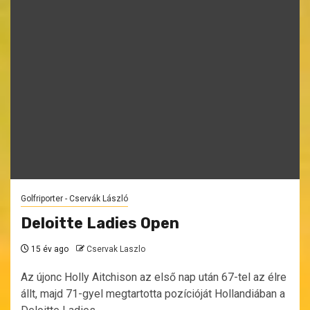
Golfriporter - Cservák László
Deloitte Ladies Open
15 év ago
Cservak Laszlo
Az újonc Holly Aitchison az első nap után 67-tel az élre
állt, majd 71-gyel megtartotta pozícióját Hollandiában a