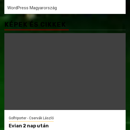
WordPress Magyarország
KÉPEK ÉS CIKKEK
Golfriporter - Cservák László
Evian 2 nap után