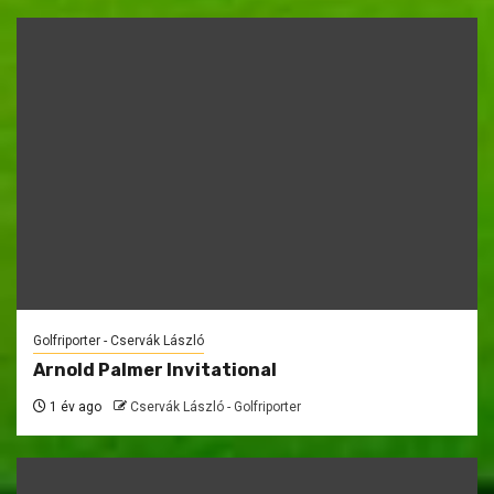
Golfriporter - Cservák László
Arnold Palmer Invitational
1 év ago
Cservák László - Golfriporter