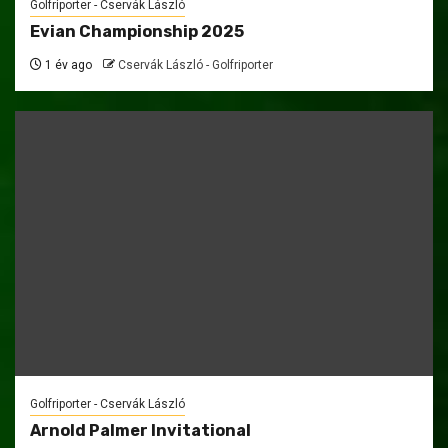
Golfriporter - Cservák László
Evian Championship 2025
1 év ago
Cservák László - Golfriporter
Golfriporter - Cservák László
Arnold Palmer Invitational