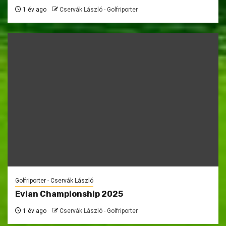
1 év ago
Cservák László - Golfriporter
Golfriporter - Cservák László
Evian Championship 2025
1 év ago
Cservák László - Golfriporter