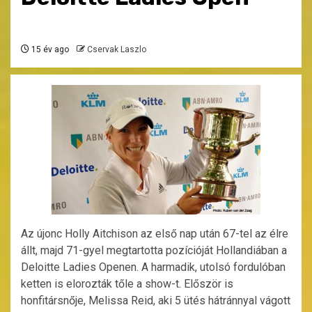
15 év ago
Cservak Laszlo
Az újonc Holly Aitchison az első nap után 67-tel az élre
állt, majd 71-gyel megtartotta pozícióját Hollandiában a
Deloitte Ladies Openen. A harmadik, utolsó fordulóban
ketten is elorozták tőle a show-t. Először is
honfitársnője, Melissa Reid, aki 5 ütés hátránnyal vágott