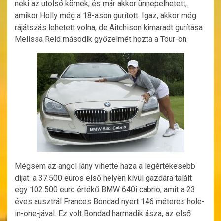
neki az utolsó körnek, és már akkor ünnepelhetett,
amikor Holly még a 18-ason gurított. Igaz, akkor még
rájátszás lehetett volna, de Aitchison kimaradt gurítása
Melissa Reid második győzelmét hozta a Tour-on.
Mégsem az angol lány vihette haza a legértékesebb
díjat: a 37.500 euros első helyen kívül gazdára talált
egy 102.500 euro értékű BMW 640i cabrio, amit a 23
éves ausztrál Frances Bondad nyert 146 méteres hole-
in-one-jával. Ez volt Bondad harmadik ásza, az első