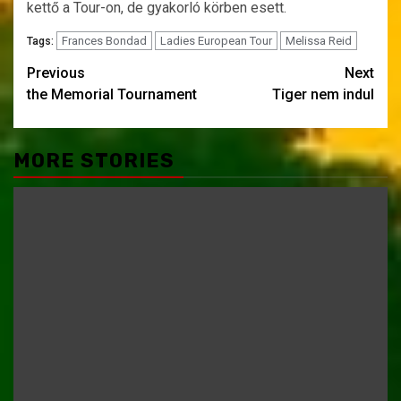
kettő a Tour-on, de gyakorló körben esett.
Frances Bondad
Ladies European Tour
Melissa Reid
Tags:
Post
Previous
Next
the Memorial Tournament
Tiger nem indul
navigation
MORE STORIES