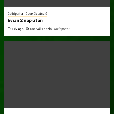
Golfriporter - Cservák László
Evian 2 nap után
1 év ago
Cservák László - Golfriporter