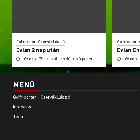
Golfriporter - Cservák László
Golfriporter 
Evian 2 nap után
Evian C
1 év ago
Cservák László - Golfriporter
1 év ago
MENÜ
Golfriporter – Cservák László
Interview
Team