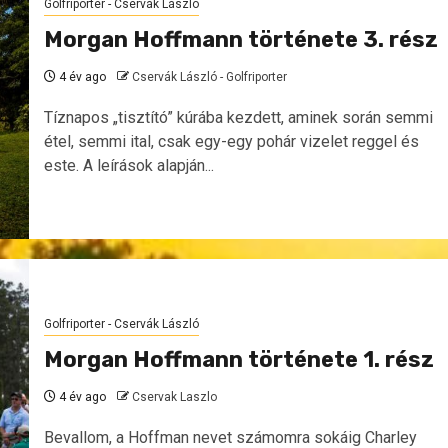
Golfriporter - Cservák László
Morgan Hoffmann története 3. rész
4 év ago
Cservák László - Golfriporter
Tíznapos „tisztító” kúrába kezdett, aminek során semmi
étel, semmi ital, csak egy-egy pohár vizelet reggel és
este. A leírások alapján...
Golfriporter - Cservák László
Morgan Hoffmann története 1. rész
4 év ago
Cservak Laszlo
Bevallom, a Hoffman nevet számomra sokáig Charley