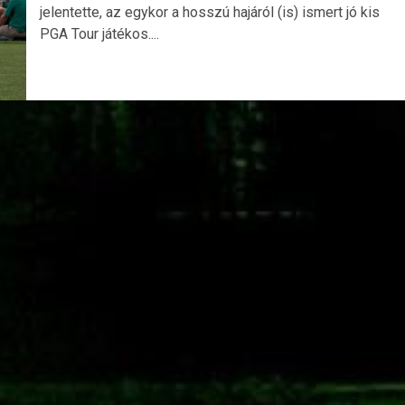
jelentette, az egykor a hosszú hajáról (is) ismert jó kis
PGA Tour játékos....