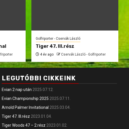
Golfriporter - Cservák László
nal
Tiger 47. III.rész
friporter
4 év ago
Cservák László - Golfriporter
LEGUTÓBBI CIKKEINK
Evian 2 nap után
2025.07.12.
Evian Championship 2025
2025.07.11.
Arnold Palmer Invitational
2025.03.04.
Tiger 47. III.rész
2023.01.04.
Tiger Woods 47 – 2.rész
2023.01.02.