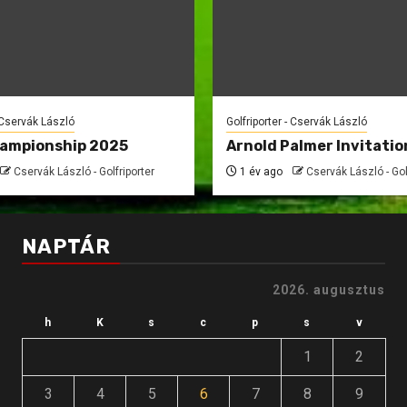
- Cservák László
Golfriporter - Cservák László
hampionship 2025
Arnold Palmer Invitatio
Cservák László - Golfriporter
1 év ago
Cservák László - Gol
NAPTÁR
2026. augusztus
h
K
s
c
p
s
v
1
2
3
4
5
6
7
8
9