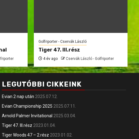
Golfriporter - Cservák László
nal
Tiger 47. III.rész
friporter
4 év ago
Cservák László - Golfriporter
LEGUTÓBBI CIKKEINK
Evian 2 nap után
2025.07.12.
Evian Championship 2025
2025.07.11.
Arnold Palmer Invitational
2025.03.04.
Tiger 47. III.rész
2023.01.04.
Tiger Woods 47 – 2.rész
2023.01.02.