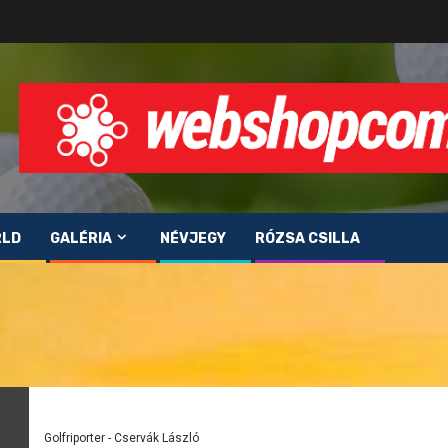
RLD
GALÉRIA
NÉVJEGY
RÓZSA CSILLA
Golfriporter - Cservák László