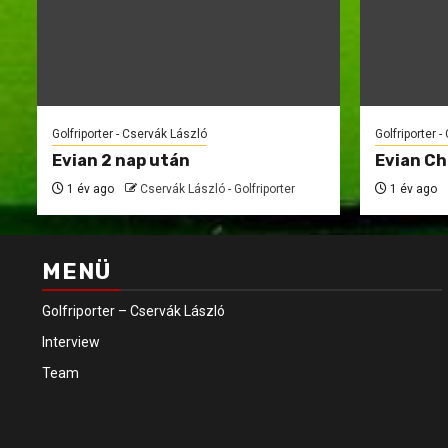
Golfriporter - Cservák László
Golfriporter 
Evian 2 nap után
Evian C
1 év ago
Cservák László - Golfriporter
1 év ago
MENÜ
Golfriporter – Cservák László
Interview
Team