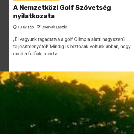
A Nemzetközi Golf Szövetség
nyilatkozata
10 év ago
Cservak Laszlo
„El vagyunk ragadtatva a golf Olimpia alatti nagyszerű
teljesítményétől! Mindig is biztosak voltunk abban, hogy
mind a férfiak, mind a...