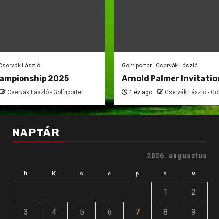
- Cservák László
Golfriporter - Cservák László
hampionship 2025
Arnold Palmer Invitatio
Cservák László - Golfriporter
1 év ago
Cservák László - Gol
NAPTÁR
2026. augusztus
h
K
s
c
p
s
v
1
2
3
4
5
6
7
8
9