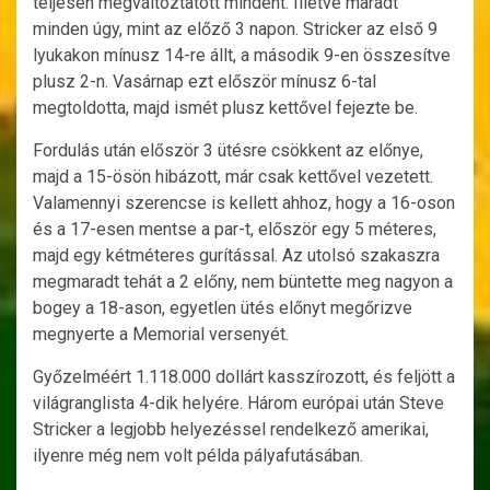
teljesen megváltoztatott mindent. Illetve maradt
minden úgy, mint az előző 3 napon. Stricker az első 9
lyukakon mínusz 14-re állt, a második 9-en összesítve
plusz 2-n. Vasárnap ezt először mínusz 6-tal
megtoldotta, majd ismét plusz kettővel fejezte be.
Fordulás után először 3 ütésre csökkent az előnye,
majd a 15-ösön hibázott, már csak kettővel vezetett.
Valamennyi szerencse is kellett ahhoz, hogy a 16-oson
és a 17-esen mentse a par-t, először egy 5 méteres,
majd egy kétméteres gurítással. Az utolsó szakaszra
megmaradt tehát a 2 előny, nem büntette meg nagyon a
bogey a 18-ason, egyetlen ütés előnyt megőrizve
megnyerte a Memorial versenyét.
Győzelméért 1.118.000 dollárt kasszírozott, és feljött a
világranglista 4-dik helyére. Három európai után Steve
Stricker a legjobb helyezéssel rendelkező amerikai,
ilyenre még nem volt példa pályafutásában.