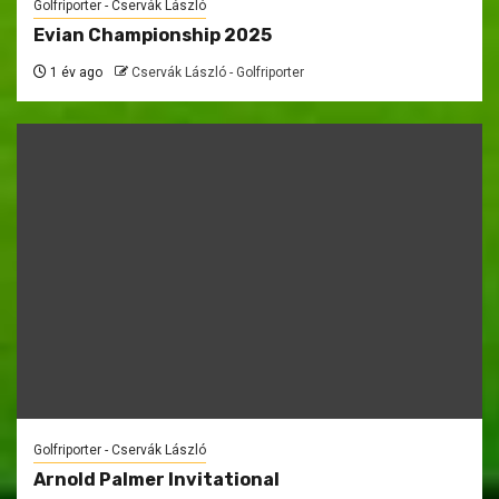
Golfriporter - Cservák László
Evian Championship 2025
1 év ago
Cservák László - Golfriporter
Golfriporter - Cservák László
Arnold Palmer Invitational