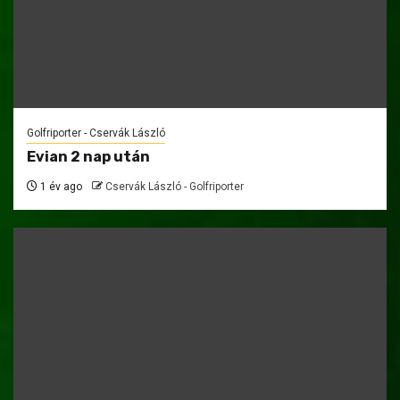
Golfriporter - Cservák László
Evian 2 nap után
1 év ago
Cservák László - Golfriporter