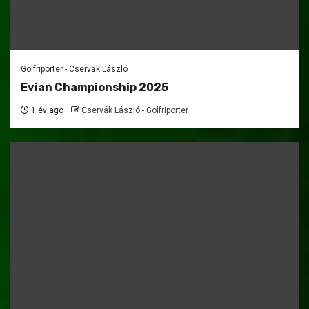
Golfriporter - Cservák László
Evian Championship 2025
1 év ago
Cservák László - Golfriporter