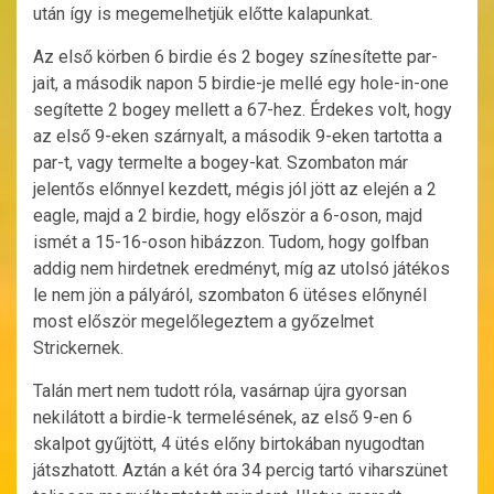
után így is megemelhetjük előtte kalapunkat.
Az első körben 6 birdie és 2 bogey színesítette par-
jait, a második napon 5 birdie-je mellé egy hole-in-one
segítette 2 bogey mellett a 67-hez. Érdekes volt, hogy
az első 9-eken szárnyalt, a második 9-eken tartotta a
par-t, vagy termelte a bogey-kat. Szombaton már
jelentős előnnyel kezdett, mégis jól jött az elején a 2
eagle, majd a 2 birdie, hogy először a 6-oson, majd
ismét a 15-16-oson hibázzon. Tudom, hogy golfban
addig nem hirdetnek eredményt, míg az utolsó játékos
le nem jön a pályáról, szombaton 6 ütéses előnynél
most először megelőlegeztem a győzelmet
Strickernek.
Talán mert nem tudott róla, vasárnap újra gyorsan
nekilátott a birdie-k termelésének, az első 9-en 6
skalpot gyűjtött, 4 ütés előny birtokában nyugodtan
játszhatott. Aztán a két óra 34 percig tartó viharszünet