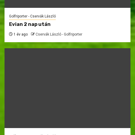
Golfriporter - Cservák László
Evian 2 nap után
1 év ago
Cservák László - Golfriporter