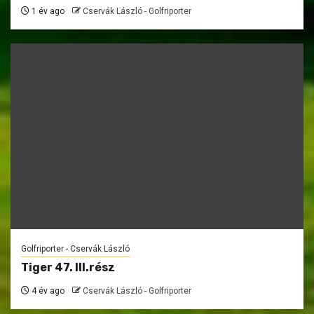
1 év ago
Cservák László - Golfriporter
Golfriporter - Cservák László
Tiger 47. III.rész
4 év ago
Cservák László - Golfriporter