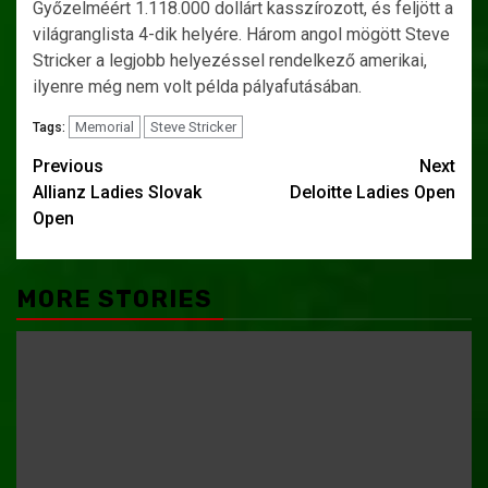
Győzelméért 1.118.000 dollárt kasszírozott, és feljött a
világranglista 4-dik helyére. Három angol mögött Steve
Stricker a legjobb helyezéssel rendelkező amerikai,
ilyenre még nem volt példa pályafutásában.
Memorial
Steve Stricker
Tags:
Post
Previous
Next
Allianz Ladies Slovak
Deloitte Ladies Open
navigation
Open
MORE STORIES