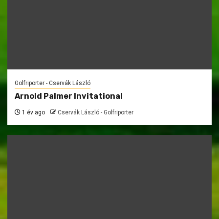
Golfriporter - Cservák László
Arnold Palmer Invitational
1 év ago
Cservák László - Golfriporter