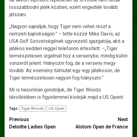
rosszabbodni játék közben, ezért engedték tovább
játszani.
„Nagyon sajnáljuk, hogy Tiger nem vehet részt a
nemzeti bajnokságon.” – tette közzé Mike Davis, az
USA Golf Szövetségének ügyvezető igazgatója, akit a
játékos kedden reggel telefonon értesített. –„Tiger
természetesen izgalmat hoz a versenybe, mindig külön
vonzerőt jelent. Hiányozni fog, de a verseny megy
tovább. Az esemény túlmutat egy-egy játékoson, de
Tiger természetesen nagyon fog hiányozni.”
Mi is hasonlóan gondoljuk, de Tiger Woods
távollétében is figyelemmel kísérjük majd a US Opent.
Tiger Woods
US Open
Tags:
Post
Previous
Next
Deloitte Ladies Open
Alstom Open de France
navigation