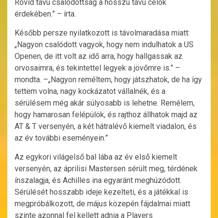
Rövid távú csalódottság a hosszú távú célok
érdekében.” – írta.
Később persze nyilatkozott is távolmaradása miatt:
„Nagyon csalódott vagyok, hogy nem indulhatok a US
Openen, de itt volt az idő arra, hogy hallgassak az
orvosaimra, és tekintettel legyek a jövőmre is.” –
mondta. –„Nagyon reméltem, hogy játszhatok, de ha így
tettem volna, nagy kockázatot vállalnék, és a
sérülésem még akár súlyosabb is lehetne. Remélem,
hogy hamarosan felépülök, és rajthoz állhatok majd az
AT & T versenyén, a két hátralévő kiemelt viadalon, és
az év további eseményein.”
Az egykori világelső bal lába az év első kiemelt
versenyén, az áprilisi Mastersen sérült meg, térdének
ínszalagja, és Achilles ina egyaránt meghúzódott.
Sérülését hosszabb ideje kezelteti, és a játékkal is
megpróbálkozott, de május közepén fájdalmai miatt
szinte azonnal fel kellett adnia a Players