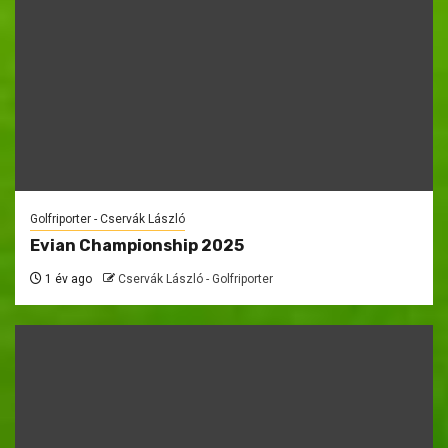
Golfriporter - Cservák László
Evian Championship 2025
1 év ago
Cservák László - Golfriporter