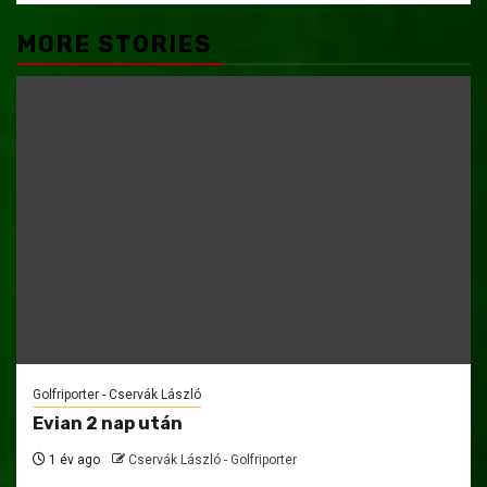
MORE STORIES
Golfriporter - Cservák László
Evian 2 nap után
1 év ago
Cservák László - Golfriporter