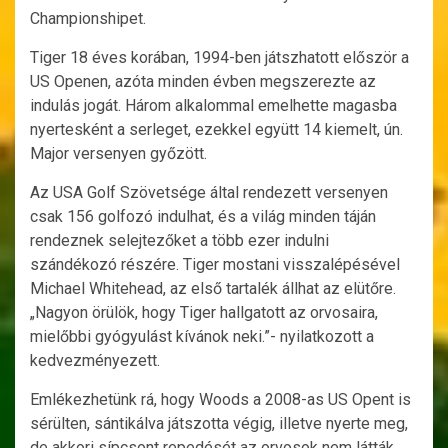
Championshipet.
Tiger 18 éves korában, 1994-ben játszhatott először a
US Openen, azóta minden évben megszerezte az
indulás jogát. Három alkalommal emelhette magasba
nyertesként a serleget, ezekkel együtt 14 kiemelt, ún.
Major versenyen győzött.
Az USA Golf Szövetsége által rendezett versenyen
csak 156 golfozó indulhat, és a világ minden táján
rendeznek selejtezőket a több ezer indulni
szándékozó részére. Tiger mostani visszalépésével
Michael Whitehead, az első tartalék állhat az elütőre.
„Nagyon örülök, hogy Tiger hallgatott az orvosaira,
mielőbbi gyógyulást kívánok neki.”- nyilatkozott a
kedvezményezett.
Emlékezhetünk rá, hogy Woods a 2008-as US Opent is
sérülten, sántikálva játszotta végig, illetve nyerte meg,
de akkori sípcsont repedését az orvosok nem látták