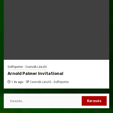
Golfriporter - Cservák László
Arnold Palmer Invitational
1 év ago
Cservák László - Golfriporter
Keresés: