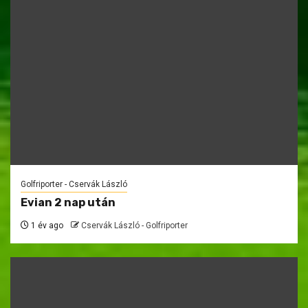
Golfriporter - Cservák László
Evian 2 nap után
1 év ago
Cservák László - Golfriporter