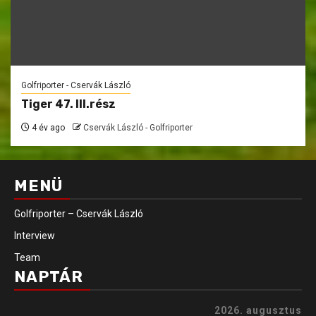
Golfriporter - Cservák László
Tiger 47. III.rész
4 év ago
Cservák László - Golfriporter
MENÜ
Golfriporter – Cservák László
Interview
Team
NAPTÁR
2026. augusztus