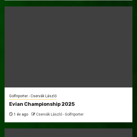
Golfriporter - Cservák László
Evian Championship 2025
1 év ago
Cservák László - Golfriporter