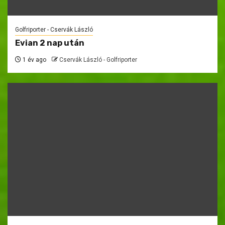
Golfriporter - Cservák László
Evian 2 nap után
1 év ago
Cservák László - Golfriporter