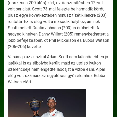
(összesen 200 ütés) zárt, ez összesítésben 12-vel
volt par alatt. Scott 73-mal fejezte be harmadik körét,
plusz egye következtében mínusz tízét kilencre (203)
rontotta. Ez is elég volt a második helyhez, aminek
Scott mellett Dustin Johnson (203) is örülhetett. A
negyedik helyen Danny Willett (205) reménykedhetett a
jobb befejezésben, őt Phil Mickelson és Bubba Watson
(206-206) követte.
Vasárnap az ausztrál Adam Scott nem különösebben jó
játékkal is az élbolyba került, majd az utolsó lyukon
szerencséje nem engedte labdáját a vízbe esni. A par
elég volt számára az együtéses győzelemhez Bubba
Watson előtt.