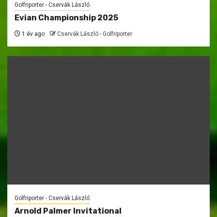
Golfriporter - Cservák László
Evian Championship 2025
1 év ago
Cservák László - Golfriporter
Golfriporter - Cservák László
Arnold Palmer Invitational