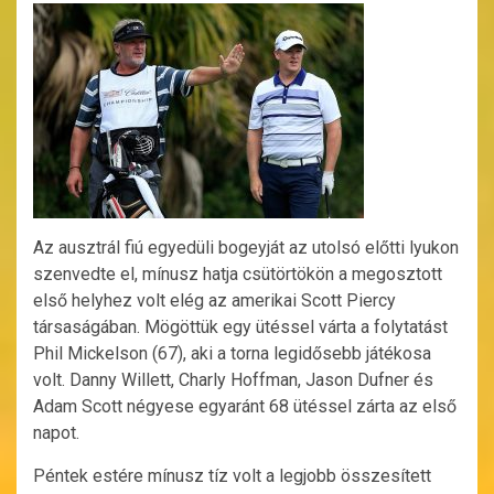
Az ausztrál fiú egyedüli bogeyját az utolsó előtti lyukon
szenvedte el, mínusz hatja csütörtökön a megosztott
első helyhez volt elég az amerikai Scott Piercy
társaságában. Mögöttük egy ütéssel várta a folytatást
Phil Mickelson (67), aki a torna legidősebb játékosa
volt. Danny Willett, Charly Hoffman, Jason Dufner és
Adam Scott négyese egyaránt 68 ütéssel zárta az első
napot.
Péntek estére mínusz tíz volt a legjobb összesített