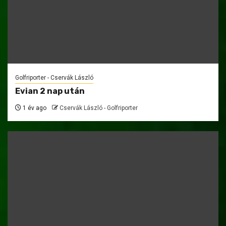
Golfriporter - Cservák László
Evian 2 nap után
1 év ago
Cservák László - Golfriporter