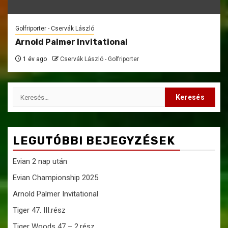
Golfriporter - Cservák László
Arnold Palmer Invitational
1 év ago
Cservák László - Golfriporter
Keresés:
LEGUTÓBBI BEJEGYZÉSEK
Evian 2 nap után
Evian Championship 2025
Arnold Palmer Invitational
Tiger 47. III.rész
Tiger Woods 47 – 2.rész