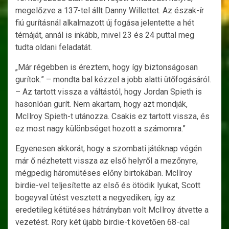
megelőzve a 137-tel állt Danny Willettet. Az észak-ír
fiú gurításnál alkalmazott új fogása jelentette a hét
témáját, annál is inkább, mivel 23 és 24 puttal meg
tudta oldani feladatát.
„Már régebben is éreztem, hogy így biztonságosan
gurítok.” – mondta bal kézzel a jobb alatti ütőfogásáról.
– Az tartott vissza a váltástól, hogy Jordan Spieth is
hasonlóan gurít. Nem akartam, hogy azt mondják,
McIlroy Spieth-t utánozza. Csakis ez tartott vissza, és
ez most nagy különbséget hozott a számomra.”
Egyenesen akkorát, hogy a szombati játéknap végén
már ő nézhetett vissza az első helyről a mezőnyre,
mégpedig háromütéses előny birtokában. McIlroy
birdie-vel teljesítette az első és ötödik lyukat, Scott
bogeyval ütést vesztett a negyediken, így az
eredetileg kétütéses hátrányban volt McIlroy átvette a
vezetést. Rory két újabb birdie-t követően 68-cal