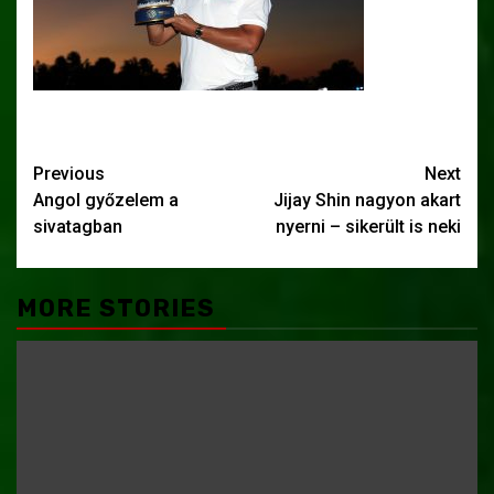
Post
Previous
Next
Angol győzelem a
Jijay Shin nagyon akart
navigation
sivatagban
nyerni – sikerült is neki
MORE STORIES