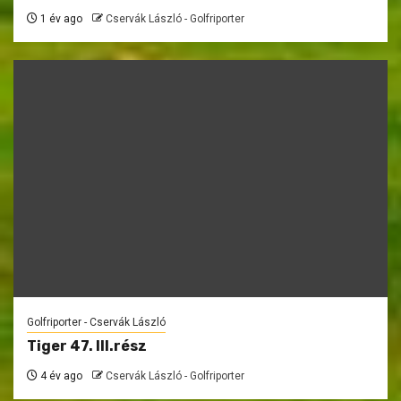
1 év ago
Cservák László - Golfriporter
Golfriporter - Cservák László
Tiger 47. III.rész
4 év ago
Cservák László - Golfriporter