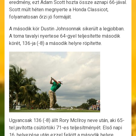
eredmény, ezt Adam Scott hozta össze aznapi 66-jával.
Scott múlt héten megnyerte a Honda Classicot,
folyamatosan őrzi jó formáját.
A második kör Dustin Johnsonnak sikerült a legjobban.
A torna tavalyi nyertese 64-gyel teljesítette második
körét, 136-ja (-8) a második helyre röpítette.
Ugyancsak 136 (-8) állt Rory McIlroy neve után, aki 65-
tel javította csütörtöki 71-es teljesítményét. Első napi
16. helyezése után ezzel feljött a második helyre,