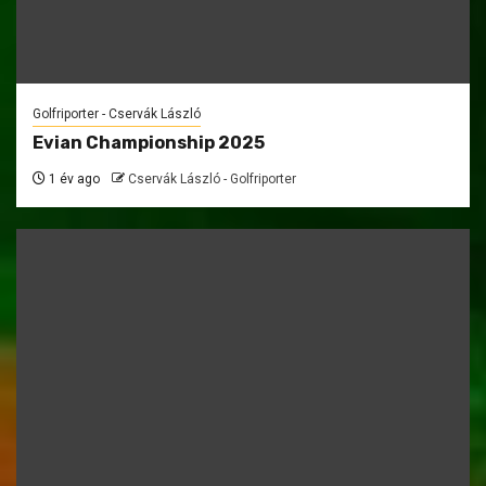
Golfriporter - Cservák László
Evian Championship 2025
1 év ago
Cservák László - Golfriporter