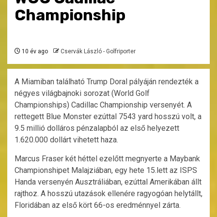
Championship
10 év ago
Cservák László - Golfriporter
A Miamiban található Trump Doral pályáján rendezték a
négyes világbajnoki sorozat (World Golf
Championships) Cadillac Championship versenyét. A
rettegett Blue Monster ezúttal 7543 yard hosszú volt, a
9.5 millió dolláros pénzalapból az első helyezett
1.620.000 dollárt vihetett haza.
Marcus Fraser két héttel ezelőtt megnyerte a Maybank
Championshipet Malajziában, egy hete 15.lett az ISPS
Handa versenyén Ausztráliában, ezúttal Amerikában állt
rajthoz. A hosszú utazások ellenére ragyogóan helytállt,
Floridában az első kört 66-os eredménnyel zárta.