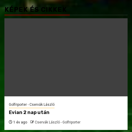
KÉPEK ÉS CIKKEK
Golfriporter - Cservák László
Evian 2 nap után
1 év ago
Cservák László - Golfriporter