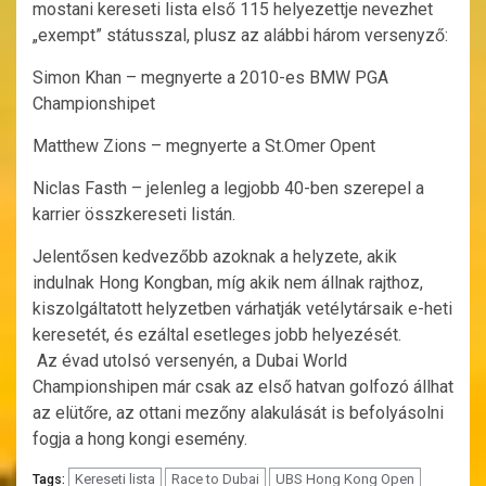
mostani kereseti lista első 115 helyezettje nevezhet
„exempt” státusszal, plusz az alábbi három versenyző:
Simon Khan – megnyerte a 2010-es BMW PGA
Championshipet
Matthew Zions – megnyerte a St.Omer Opent
Niclas Fasth – jelenleg a legjobb 40-ben szerepel a
karrier összkereseti listán.
Jelentősen kedvezőbb azoknak a helyzete, akik
indulnak Hong Kongban, míg akik nem állnak rajthoz,
kiszolgáltatott helyzetben várhatják vetélytársaik e-heti
keresetét, és ezáltal esetleges jobb helyezését.
Az évad utolsó versenyén, a Dubai World
Championshipen már csak az első hatvan golfozó állhat
az elütőre, az ottani mezőny alakulását is befolyásolni
fogja a hong kongi esemény.
Kereseti lista
Race to Dubai
UBS Hong Kong Open
Tags: