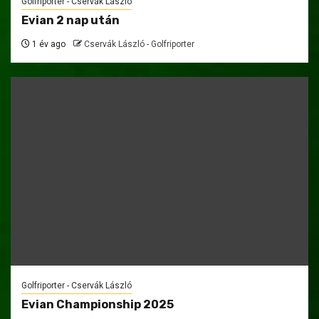
Golfriporter - Cservák László
Evian 2 nap után
1 év ago
Cservák László - Golfriporter
Golfriporter - Cservák László
Evian Championship 2025