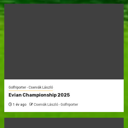
Golfriporter - Cservák László
Evian Championship 2025
1 év ago
Cservák László - Golfriporter