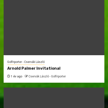
Golfriporter - Cservák László
Arnold Palmer Invitational
1 év ago
Cservák László - Golfriporter