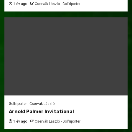
1 év ago
Cservák László - Golfriporter
Golfriporter - Cservák László
Arnold Palmer Invitational
1 év ago
Cservák László - Golfriporter