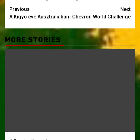
Post
Previous
Next
A Kígyó éve Ausztráliában
Chevron World Challenge
navigation
MORE STORIES